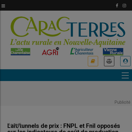
Aller
au
contenu
principal
USER
ACCOUNT
MENU
Publicité
Lait/tunnels de prix : FNPL et Fnil opposés
Accueil