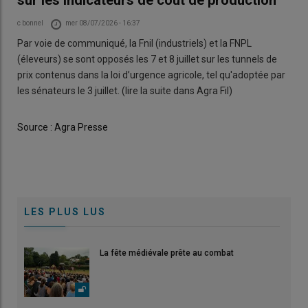
sur les indicateurs de coût de production
Auteur
c bonnel
mer 08/07/2026 - 16:37
Body
Par voie de communiqué, la Fnil (industriels) et la FNPL
(éleveurs) se sont opposés les 7 et 8 juillet sur les tunnels de
prix contenus dans la loi d’urgence agricole, tel qu'adoptée par
les sénateurs le 3 juillet. (lire la suite dans Agra Fil)
source_url
Source : Agra Presse
LES PLUS LUS
La fête médiévale prête au combat