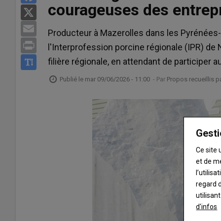
courageuses des entrepr
X
Email
Producteur à Mazerolles dans les Pyrénées-
Print
l'Interprofession porcine régionale (IPR) de N
filière régionale, en attendant de participer 
Publié le
mar 09/06/2026 - 11:00
- Par
Propos recueillis 
Gesti
Ce site 
et de m
l’utilis
regard d
utilisan
d'infos