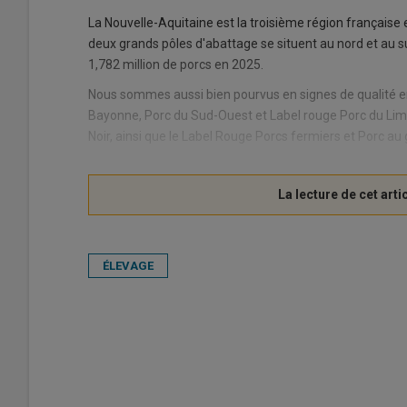
La Nouvelle-Aquitaine est la troisième région française
deux grands pôles d'abattage se situent au nord et au s
1,782 million de porcs en 2025.
Nous sommes aussi bien pourvus en signes de qualité en
Bayonne, Porc du Sud-Ouest et Label rouge Porc du Limou
Noir, ainsi que le Label Rouge Porcs fermiers et Porc au 
ÉLEVAGE