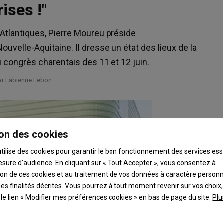
ises !"
Atlantiques, Pierre Moureu préside
ouvelle-Aquitaine. Il dresse un état des lieux de la
au congrès charentais des 11 et 12 juin.
par Fabienne Lebon
on des cookies
utilise des cookies pour garantir le bon fonctionnement des services ess
esure d’audience. En cliquant sur « Tout Accepter », vous consentez à
ation de ces cookies et au traitement de vos données à caractère person
es finalités décrites. Vous pourrez à tout moment revenir sur vos choix,
t le lien « Modifier mes préférences cookies » en bas de page du site.
Plu