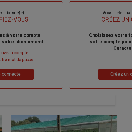
es abonné(e)
Sous-
Vous n'êtes pa
titre
FIEZ-VOUS
TITRE
CRÉEZ UN
us à votre compte
Body
Choisissez votre f
de votre abonnement
votre compte pour
Caracte
nouveau compte
 votre mot de passe
Lien
 connecte
Créez un 