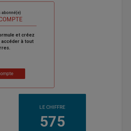
s abonné(e)
 COMPTE
ormule et créez
 accéder à tout
rres.
compte
LE CHIFFRE
575