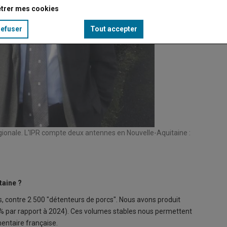
trer mes cookies
refuser
Tout accepter
égionale. L'IPR compte deux antennes en Nouvelle-Aquitaine :
taine ?
s, contre 2 500 "détenteurs de porcs". Nous avons produit
1 % par rapport à 2024). Ces volumes stables nous permettent
mentaire française.