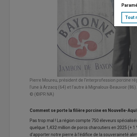
Paramé
Tout 
Pierre Moureu, président de l'interprofession porcine r
l'une à Arzacq (64) et l'autre à Mignaloux-Beauvoir (86).
© (©IPR NA)
Comment se porte la filière porcine en Nouvelle-Aqui
Pas trop mal ! La région compte 750 éleveurs spécialisé
quelque 1,432 million de porcs charcutiers en 2025 (+ 
d'apporter notre pierre à l'édifice de la souveraineté ali