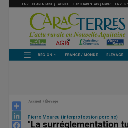
MENU
Aller
LA VIE CHARENTAISE
L'AGRICULTEUR CHARENTAIS
AGRI79
LA VIEN
FILIÈRE
au
contenu
principal
NAVIGATION
RÉGION
FRANCE / MONDE
ELEVAGE
PRINCIPALE
Accueil
/
Élevage
Share
LinkedIn
Pierre Moureu (interprofession porcine)
"La surréglementation tu
Facebook