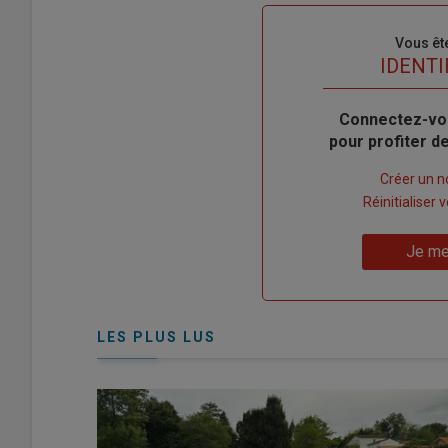
Sous-
Vous êt
titre
TITRE
IDENTI
Body
Connectez-vo
pour profiter 
Lien
Créer un 
"Créer
Lien
Réinitialiser
un
"Réinitialiser
Lien
nouveau
votre
Je me
"Je
compte"
mot
me
de
connecte"
passe"
LES PLUS LUS