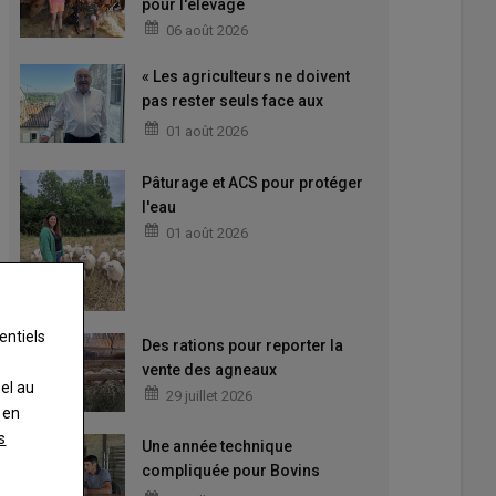
pour l'élevage
06 août 2026
« Les agriculteurs ne doivent
pas rester seuls face aux
difficultés »
01 août 2026
Pâturage et ACS pour protéger
l'eau
01 août 2026
entiels
Des rations pour reporter la
vente des agneaux
nel au
29 juillet 2026
 en
s
Une année technique
compliquée pour Bovins
Croissance