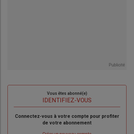
Publicité
Sous-
Vous êtes abonné(e)
titre
TITRE
IDENTIFIEZ-VOUS
Body
Connectez-vous à votre compte pour profiter
de votre abonnement
Lien
Créer un nouveau compte