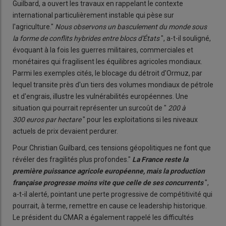
Guilbard, a ouvert les travaux en rappelant le contexte
international particulièrement instable qui pèse sur
l'agriculture."
Nous observons un basculement du monde sous
la forme de conflits hybrides entre blocs d'États
", a-t-il souligné,
évoquant à la fois les guerres militaires, commerciales et
monétaires qui fragilisent les équilibres agricoles mondiaux.
Parmi les exemples cités, le blocage du détroit d'Ormuz, par
lequel transite près d'un tiers des volumes mondiaux de pétrole
et d'engrais, illustre les vulnérabilités européennes. Une
situation qui pourrait représenter un surcoût de "
200 à
300
euros par hectare
" pour les exploitations si les niveaux
actuels de prix devaient perdurer.
Pour Christian Guilbard, ces tensions géopolitiques ne font que
révéler des fragilités plus profondes."
La France reste la
première puissance agricole européenne, mais la production
française progresse moins vite que celle de ses concurrents
",
a-t-il alerté, pointant une perte progressive de compétitivité qui
pourrait, à terme, remettre en cause ce leadership historique.
Le président du CMAR a également rappelé les difficultés