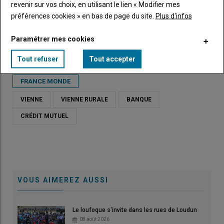
revenir sur vos choix, en utilisant le lien « Modifier mes
démarche inutile détourne du temps, de l'énergie et des moyens
préférences cookies » en bas de page du site.
Plus d'infos
qui devraient être consacrés à produire, investir et
entreprendre
", a-t-elle insisté.
Paramétrer mes cookies
Tout refuser
Tout accepter
FRANCE MONDE
VIENNE
VIENNE RURALE
BANQUE
CRÉDIT MUTUEL
VOUS AIMEREZ AUSSI
Le loufoque s'invite dans les rues de Loudun
08 août 2026