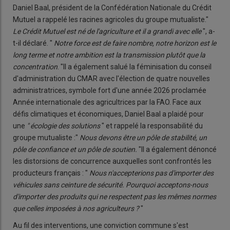
Daniel Baal, président de la Confédération Nationale du Crédit
Mutuel a rappelé les racines agricoles du groupe mutualiste."
Le Crédit Mutuel est né de l'agriculture et il a grandi avec elle
", a-
t-il déclaré. "
Notre force est de faire nombre, notre horizon est le
long terme et notre ambition est la transmission plutôt que la
concentration
. "Il a également salué la féminisation du conseil
d'administration du CMAR avec l'élection de quatre nouvelles
administratrices, symbole fort d'une année 2026 proclamée
Année internationale des agricultrices par la FAO. Face aux
défis climatiques et économiques, Daniel Baal a plaidé pour
une
" écologie des solutions
" et rappelé la responsabilité du
groupe mutualiste :"
Nous devons être un pôle de stabilité, un
pôle de confiance et un pôle de soutien.
"Il a également dénoncé
les distorsions de concurrence auxquelles sont confrontés les
producteurs français : "
Nous n'accepterions pas d'importer des
véhicules sans ceinture de sécurité. Pourquoi acceptons-nous
d'importer des produits qui ne respectent pas les mêmes normes
que celles imposées à nos agriculteurs
?
"
Au fil des interventions, une conviction commune s'est