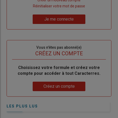
"Créer
Lien
Réinitialiser votre mot de passe
un
"Réinitialiser
Lien
nouveau
votre
Je me connecte
"Je
compte"
mot
me
de
connecte"
passe"
Sous-
Vous n'êtes pas abonné(e)
titre
TITRE
CRÉEZ UN COMPTE
Body
Choisissez votre formule et créez votre
compte pour accéder à tout Caracterres.
Lien
Créez un compte
LES PLUS LUS