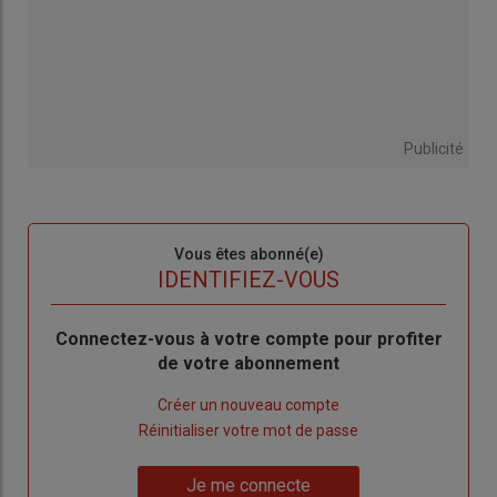
Publicité
Sous-
Vous êtes abonné(e)
titre
TITRE
IDENTIFIEZ-VOUS
Body
Connectez-vous à votre compte pour profiter
de votre abonnement
Lien
Créer un nouveau compte
"Créer
Lien
Réinitialiser votre mot de passe
un
"Réinitialiser
Lien
nouveau
votre
Je me connecte