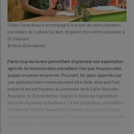
Cécile Garandeau a accompagné le projet de restructuration
parcellaire de Ludovic Durand, dirigeant d'un centre équestre à
St-Sauvant.
© Kévin Brancaleoni
Parmi tous les leviers permettant d'optimiser son exploitation
agricole, la restructuration parcellaire n'est pas toujours celui
auquel on pense en premier. Pourtant, les gains apportés par
une opération bien menés peuvent être réels, ainsi que l'ont
présenté les participants au webinaire de la Safer Nouvelle-
Aquitaine, le 26 mai dernier. Depuis le Salon de l'agriculture
Nouvelle-Aquitaine à Bordeaux, Cécile Garandeau, conseillère
foncière de la Safer travaillant à Saintes, et Ludovic Durand,
dirigeant d'un centre équestre à St-Sauvant, ont présenté leur
collaboration sur un projet aux issues positives à plus d'un titre.