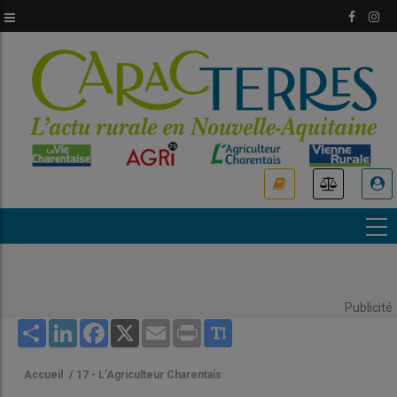
Aller
au
contenu
principal
USER
ACCOUNT
MENU
Publicité
Share
LinkedIn
Facebook
X
Email
Print
Accueil
/
17 - L’Agriculteur Charentais