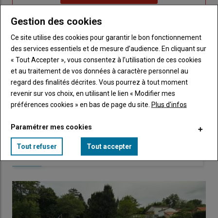
"Je
compte"
mot
me
de
Gestion des cookies
connecte"
passe"
Ce site utilise des cookies pour garantir le bon fonctionnement
Sous-
Vous n'êtes pas abonné(e)
des services essentiels et de mesure d’audience. En cliquant sur
titre
TITRE
CRÉEZ UN COMPTE
« Tout Accepter », vous consentez à l’utilisation de ces cookies
et au traitement de vos données à caractère personnel au
regard des finalités décrites. Vous pourrez à tout moment
Body
Choisissez votre formule et créez votre
revenir sur vos choix, en utilisant le lien « Modifier mes
compte pour accéder à tout Caracterres.
préférences cookies » en bas de page du site.
Plus d'infos
Lien
Créez un compte
Paramétrer mes cookies
Tout refuser
Tout accepter
LES PLUS LUS