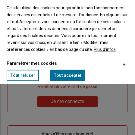
Ce site utilise des cookies pour garantir le bon fonctionnement
Publicité
des services essentiels et de mesure d’audience. En cliquant sur
« Tout Accepter », vous consentez à l’utilisation de ces cookies
et au traitement de vos données à caractère personnel au
regard des finalités décrites. Vous pourrez à tout moment
Sous-
Vous êtes abonné(e)
revenir sur vos choix, en utilisant le lien « Modifier mes
titre
TITRE
IDENTIFIEZ-VOUS
préférences cookies » en bas de page du site.
Plus d'infos
Body
Connectez-vous à votre compte pour profiter
Paramétrer mes cookies
de votre abonnement
Tout refuser
Tout accepter
Lien
Créer un nouveau compte
"Créer
Lien
Réinitialiser votre mot de passe
un
"Réinitialiser
Lien
nouveau
votre
Je me connecte
"Je
compte"
mot
me
de
connecte"
passe"
Sous-
Vous n'êtes pas abonné(e)