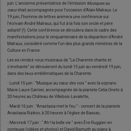
juin. L'ancienne présentatrice de l'émission
Musiques au
cœur
était accompagnée pour l'occasion d'Alain Malraux. Le
19 juin, l'homme de lettres animera une conférence sur
l'écrivain André Malraux, qui fut à la fois son oncle et père
adoptif (!). Cette conférence se déroulera dans le cadre des
manifestations pour le cinquantenaire de la disparition d'André
Malraux, considéré comme l'un des plus grands ministres de la
Culture en France.
Les six rendez-vous musicaux de "La Charente chante et
s'enchante" se dérouleront du lundi 15 juin au vendredi 19 juin,
dans des lieux emblématiques de la Charente.
- Lundi 15 juin : "Musique au cœur des voix " avec la soprano
Marie-Laure Garnier, accompagnée de la pianiste Celia Oneto à
20 heures au Château de Villebois-Lavalette,
- Mardi 16 juin : "Anastasia met le feu " - concert de la pianiste
Anastasia Rizikov, à 20 heures à l'église de Bassac,
- Mercredi 17 juin : " Ah ! la belle vie " avec Ève Ruggieri en
conteuse (vidéos et photos) et David Bismuth au piano à