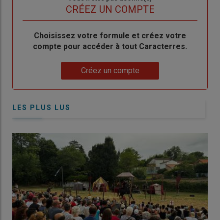
titre
TITRE
CRÉEZ UN COMPTE
Body
Choisissez votre formule et créez votre
compte pour accéder à tout Caracterres.
Lien
Créez un compte
LES PLUS LUS