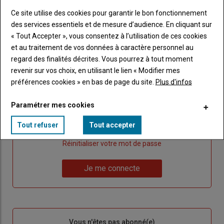
Ce site utilise des cookies pour garantir le bon fonctionnement
Publicité
des services essentiels et de mesure d’audience. En cliquant sur
« Tout Accepter », vous consentez à l’utilisation de ces cookies
et au traitement de vos données à caractère personnel au
regard des finalités décrites. Vous pourrez à tout moment
Sous-
Vous êtes abonné(e)
revenir sur vos choix, en utilisant le lien « Modifier mes
titre
TITRE
IDENTIFIEZ-VOUS
préférences cookies » en bas de page du site.
Plus d'infos
Body
Connectez-vous à votre compte pour profiter
Paramétrer mes cookies
de votre abonnement
Tout refuser
Tout accepter
Lien
Créer un nouveau compte
"Créer
Lien
Réinitialiser votre mot de passe
un
"Réinitialiser
Lien
nouveau
votre
Je me connecte
"Je
compte"
mot
me
de
connecte"
passe"
Sous-
Vous n'êtes pas abonné(e)