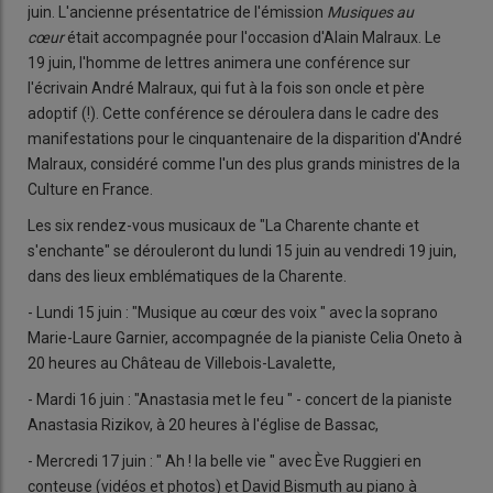
juin. L'ancienne présentatrice de l'émission
Musiques au
cœur
était accompagnée pour l'occasion d'Alain Malraux. Le
19 juin, l'homme de lettres animera une conférence sur
l'écrivain André Malraux, qui fut à la fois son oncle et père
adoptif (!). Cette conférence se déroulera dans le cadre des
manifestations pour le cinquantenaire de la disparition d'André
Malraux, considéré comme l'un des plus grands ministres de la
Culture en France.
Les six rendez-vous musicaux de "La Charente chante et
s'enchante" se dérouleront du lundi 15 juin au vendredi 19 juin,
dans des lieux emblématiques de la Charente.
- Lundi 15 juin : "Musique au cœur des voix " avec la soprano
Marie-Laure Garnier, accompagnée de la pianiste Celia Oneto à
20 heures au Château de Villebois-Lavalette,
- Mardi 16 juin : "Anastasia met le feu " - concert de la pianiste
Anastasia Rizikov, à 20 heures à l'église de Bassac,
- Mercredi 17 juin : " Ah ! la belle vie " avec Ève Ruggieri en
conteuse (vidéos et photos) et David Bismuth au piano à