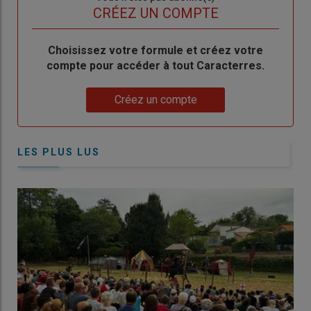
titre
TITRE
CRÉEZ UN COMPTE
Body
Choisissez votre formule et créez votre
compte pour accéder à tout Caracterres.
Lien
Créez un compte
LES PLUS LUS