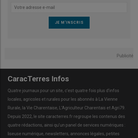
Publicité
CaracTerres Infos
Quatre journaux pour un site, c’est quatre fois plus d’infos
locales, agricoles et rurales pour les abonnés à La Vienne
Rurale, la Vie Charentaise, L’Agriculteur Charentais et Agri79.
Depuis 2022, le site caracterres.fr regroupe les contenus des
quatre rédactions, ainsi qu’un panel de services numériques :
liseuse numérique, newsletters, annonces légales, petites