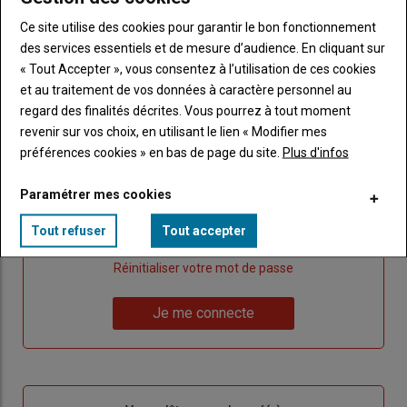
Ce site utilise des cookies pour garantir le bon fonctionnement
Publicité
des services essentiels et de mesure d’audience. En cliquant sur
« Tout Accepter », vous consentez à l’utilisation de ces cookies
et au traitement de vos données à caractère personnel au
regard des finalités décrites. Vous pourrez à tout moment
Sous-
Vous êtes abonné(e)
revenir sur vos choix, en utilisant le lien « Modifier mes
titre
TITRE
IDENTIFIEZ-VOUS
préférences cookies » en bas de page du site.
Plus d'infos
Body
Connectez-vous à votre compte pour profiter
Paramétrer mes cookies
de votre abonnement
Tout refuser
Tout accepter
Lien
Créer un nouveau compte
"Créer
Lien
Réinitialiser votre mot de passe
un
"Réinitialiser
Lien
nouveau
votre
Je me connecte
"Je
compte"
mot
me
de
connecte"
passe"