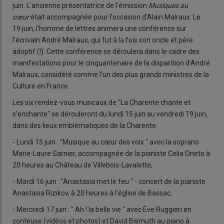
juin. L'ancienne présentatrice de l'émission
Musiques au
cœur
était accompagnée pour l'occasion d'Alain Malraux. Le
19 juin, l'homme de lettres animera une conférence sur
l'écrivain André Malraux, qui fut à la fois son oncle et père
adoptif (!). Cette conférence se déroulera dans le cadre des
manifestations pour le cinquantenaire de la disparition d'André
Malraux, considéré comme l'un des plus grands ministres de la
Culture en France.
Les six rendez-vous musicaux de "La Charente chante et
s'enchante" se dérouleront du lundi 15 juin au vendredi 19 juin,
dans des lieux emblématiques de la Charente.
- Lundi 15 juin : "Musique au cœur des voix " avec la soprano
Marie-Laure Garnier, accompagnée de la pianiste Celia Oneto à
20 heures au Château de Villebois-Lavalette,
- Mardi 16 juin : "Anastasia met le feu " - concert de la pianiste
Anastasia Rizikov, à 20 heures à l'église de Bassac,
- Mercredi 17 juin : " Ah ! la belle vie " avec Ève Ruggieri en
conteuse (vidéos et photos) et David Bismuth au piano à