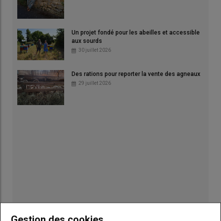
Un projet fondé pour les abeilles et accessible
aux sourds
30 juillet 2026
Des rations pour reporter la vente des agneaux
29 juillet 2026
Gestion des cookies