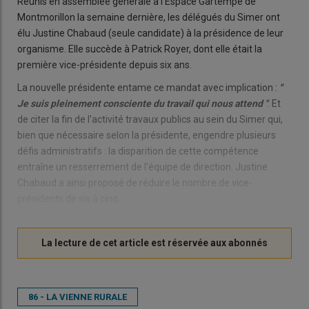
Réunis en assemblée générale à l'Espace Gartempe de
Montmorillon la semaine dernière, les délégués du Simer ont
élu Justine Chabaud (seule candidate) à la présidence de leur
organisme. Elle succède à Patrick Royer, dont elle était la
première vice-présidente depuis six ans.
La nouvelle présidente entame ce mandat avec implication :
"
Je suis pleinement consciente du travail qui nous attend "
. Et
de citer la fin de l'activité travaux publics au sein du Simer qui,
bien que nécessaire selon la présidente, engendre plusieurs
défis administratifs : la disparition de cette compétence
entraîne un resserrement de l'équipe de direction. Justine
Chabaud a ainsi proposé de réduire le nombre de vice-
présidents de six à cinq.
86 - LA VIENNE RURALE