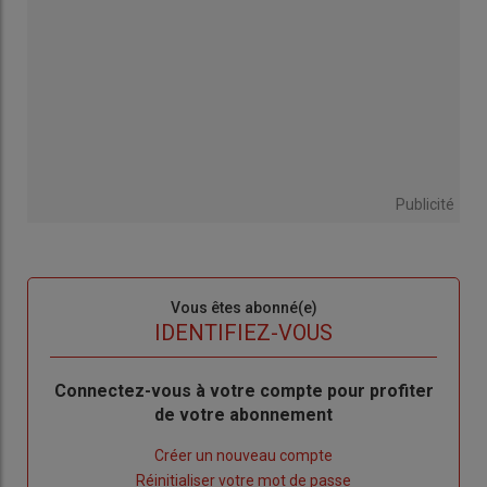
Publicité
Sous-
Vous êtes abonné(e)
titre
TITRE
IDENTIFIEZ-VOUS
Body
Connectez-vous à votre compte pour profiter
de votre abonnement
Lien
Créer un nouveau compte
"Créer
Lien
Réinitialiser votre mot de passe