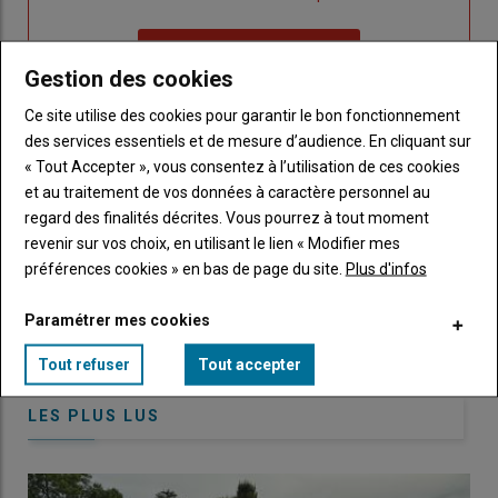
un
"Réinitialiser
Lien
nouveau
votre
Je me connecte
"Je
compte"
mot
Gestion des cookies
me
de
Ce site utilise des cookies pour garantir le bon fonctionnement
connecte"
passe"
des services essentiels et de mesure d’audience. En cliquant sur
« Tout Accepter », vous consentez à l’utilisation de ces cookies
Sous-
Vous n'êtes pas abonné(e)
titre
TITRE
CRÉEZ UN COMPTE
et au traitement de vos données à caractère personnel au
regard des finalités décrites. Vous pourrez à tout moment
revenir sur vos choix, en utilisant le lien « Modifier mes
Body
Choisissez votre formule et créez votre
préférences cookies » en bas de page du site.
Plus d'infos
compte pour accéder à tout Caracterres.
Paramétrer mes cookies
Lien
Créez un compte
Tout refuser
Tout accepter
LES PLUS LUS