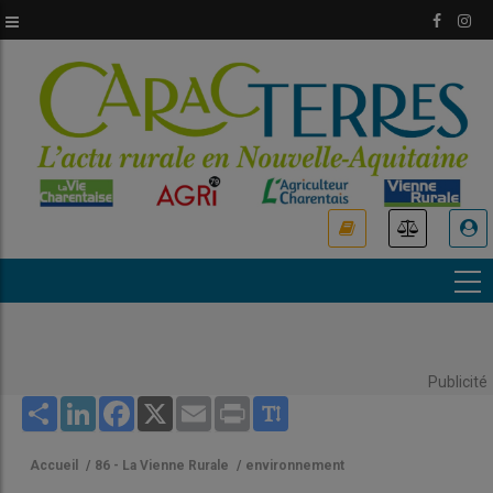
Aller
au
contenu
principal
USER
ACCOUNT
MENU
Publicité
Share
LinkedIn
Facebook
X
Email
Print
Accueil
/
86 - La Vienne Rurale
/
environnement