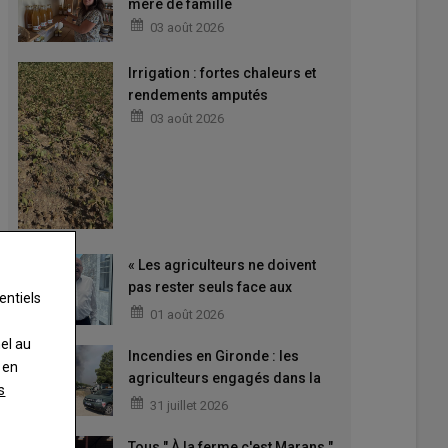
mère de famille
03 août 2026
Irrigation : fortes chaleurs et
rendements amputés
03 août 2026
« Les agriculteurs ne doivent
pas rester seuls face aux
entiels
difficultés »
01 août 2026
nel au
Incendies en Gironde : les
 en
agriculteurs engagés dans la
s
lutte
31 juillet 2026
Tous " À la ferme c'est Marans ",