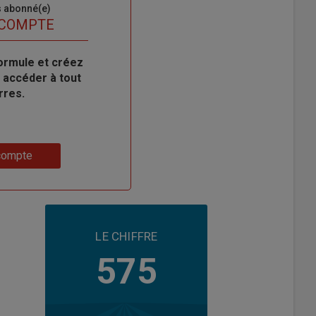
s abonné(e)
 COMPTE
ormule et créez
 accéder à tout
rres.
compte
LE CHIFFRE
575