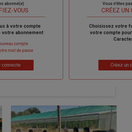
es abonné(e)
Sous-
Vous n'êtes pa
titre
FIEZ-VOUS
TITRE
CRÉEZ UN
us à votre compte
Body
Choisissez votre f
de votre abonnement
votre compte pour
Caracte
nouveau compte
 votre mot de passe
Lien
 connecte
Créez un 