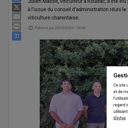
Julien Massé, viticulteur à Rouillac, a été é
X
à l'issue du conseil d'administration réuni l
Email
viticulture charentaise.
Print
Publié le
jeu 28/05/2026 - 09:46
Gesti
Ce site 
et de m
l’utilis
regard d
utilisan
d'infos