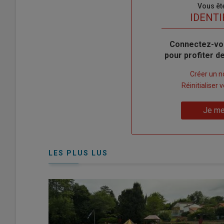
Sous-
Vous êt
titre
TITRE
IDENTI
Body
Connectez-vo
pour profiter 
Lien
Créer un 
"Créer
Lien
Réinitialiser
un
"Réinitialiser
Lien
nouveau
votre
Je me
"Je
compte"
mot
me
de
connecte"
passe"
LES PLUS LUS