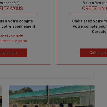
es abonné(e)
Sous-
Vous n'êtes pa
titre
FIEZ-VOUS
TITRE
CRÉEZ UN
us à votre compte
Body
Choisissez votre f
de votre abonnement
votre compte pour
Caracte
nouveau compte
 votre mot de passe
Lien
 connecte
Créez un 