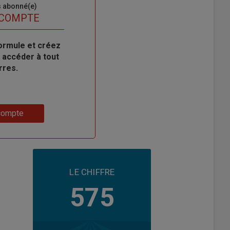
s abonné(e)
 COMPTE
ormule et créez
 accéder à tout
rres.
compte
LE CHIFFRE
575