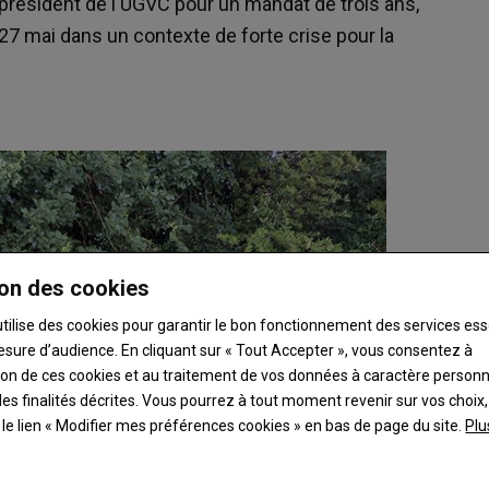
lu président de l'UGVC pour un mandat de trois ans,
e 27 mai dans un contexte de forte crise pour la
on des cookies
utilise des cookies pour garantir le bon fonctionnement des services ess
esure d’audience. En cliquant sur « Tout Accepter », vous consentez à
ation de ces cookies et au traitement de vos données à caractère person
es finalités décrites. Vous pourrez à tout moment revenir sur vos choix,
t le lien « Modifier mes préférences cookies » en bas de page du site.
Plu