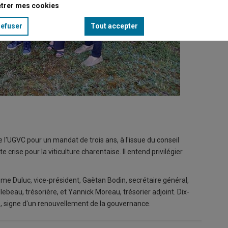
trer mes cookies
refuser
Tout accepter
de l'UGVC pour un mandat de trois ans, à l'issue du conseil
 crise pour la viticulture charentaise. Il entend privilégier
e Duluc, vice-président, Gaëtan Bodin, secrétaire général,
lebeau, trésorière, et Yannick Moreau, trésorier adjoint. Dix-
s, signe d'un renouvellement de la gouvernance.