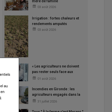
mère de famille
03 août 2026
Irrigation : fortes chaleurs et
rendements amputés
03 août 2026
« Les agriculteurs ne doivent
pas rester seuls face aux
entiels
difficultés »
01 août 2026
nel au
Incendies en Gironde : les
 en
agriculteurs engagés dans la
s
lutte
31 juillet 2026
Tous " À la ferme c'est Marans ",