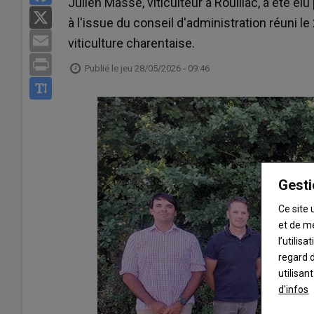
Julien Massé, viticulteur à Rouillac, a été é
X
à l'issue du conseil d'administration réuni l
Email
viticulture charentaise.
Print
Publié le
jeu 28/05/2026 - 09:46
Gesti
Ce site 
et de m
l’utilis
regard d
utilisan
d'infos