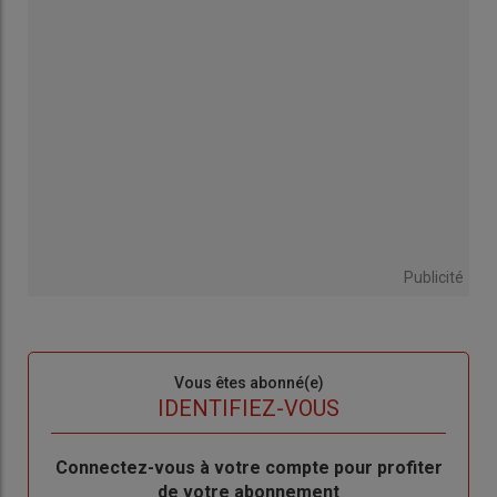
Publicité
Sous-
Vous êtes abonné(e)
titre
TITRE
IDENTIFIEZ-VOUS
Body
Connectez-vous à votre compte pour profiter
de votre abonnement