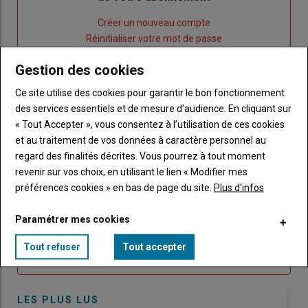
Lien
Créer un nouveau compte
"Créer
Lien
Réinitialiser votre mot de passe
un
"Réinitialiser
Gestion des cookies
Lien
nouveau
votre
Je me connecte
"Je
compte"
mot
Ce site utilise des cookies pour garantir le bon fonctionnement
me
de
des services essentiels et de mesure d’audience. En cliquant sur
connecte"
passe"
« Tout Accepter », vous consentez à l’utilisation de ces cookies
et au traitement de vos données à caractère personnel au
Sous-
Vous n'êtes pas abonné(e)
regard des finalités décrites. Vous pourrez à tout moment
titre
TITRE
CRÉEZ UN COMPTE
revenir sur vos choix, en utilisant le lien « Modifier mes
préférences cookies » en bas de page du site.
Plus d'infos
Body
Choisissez votre formule et créez votre
compte pour accéder à tout Caracterres.
Paramétrer mes cookies
Lien
Tout refuser
Tout accepter
Créez un compte
LES PLUS LUS