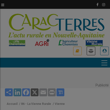
Aller
au
contenu
principal
USER
ACCOUNT
MENU
Publicité
Share
LinkedIn
Facebook
X
Email
Print
Accueil
/
86 - La Vienne Rurale
/
Vienne