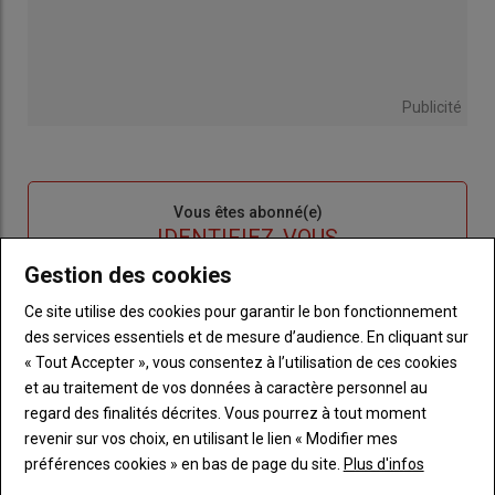
Publicité
Sous-
Vous êtes abonné(e)
titre
TITRE
IDENTIFIEZ-VOUS
Gestion des cookies
Body
Connectez-vous à votre compte pour profiter
Ce site utilise des cookies pour garantir le bon fonctionnement
de votre abonnement
des services essentiels et de mesure d’audience. En cliquant sur
« Tout Accepter », vous consentez à l’utilisation de ces cookies
Lien
Créer un nouveau compte
et au traitement de vos données à caractère personnel au
"Créer
Lien
Réinitialiser votre mot de passe
regard des finalités décrites. Vous pourrez à tout moment
un
"Réinitialiser
Lien
revenir sur vos choix, en utilisant le lien « Modifier mes
nouveau
votre
Je me connecte
"Je
préférences cookies » en bas de page du site.
Plus d'infos
compte"
mot
me
de