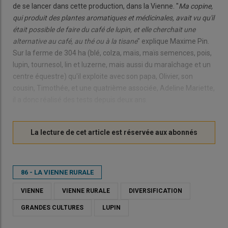
de se lancer dans cette production, dans la Vienne. "
Ma copine,
qui produit des plantes aromatiques et médicinales, avait vu qu'il
était possible de faire du café de lupin, et elle cherchait une
alternative au café, au thé ou à la tisane
" explique Maxime Pin.
Sur la ferme de 304 ha (blé, colza, maïs, maïs semences, pois,
lupin, tournesol, lin et luzerne, mais aussi du maraîchage et un
centre équestre) qu'il exploite avec son papa, Olivier, son
cousin, Timothée, et une quatrième associée, Adeline Mariette,
il a donc réalisé des tests depuis deux ans.
86 - LA VIENNE RURALE
VIENNE
VIENNE RURALE
DIVERSIFICATION
GRANDES CULTURES
LUPIN