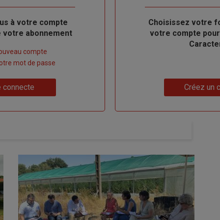
us à votre compte
Body
Choisissez votre f
de votre abonnement
votre compte pour
Caracte
nouveau compte
 votre mot de passe
Lien
 connecte
Créez un 