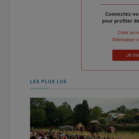
Body
Connectez-vo
pour profiter 
Lien
Créer un 
"Créer
Lien
Réinitialiser
un
"Réinitialiser
Lien
nouveau
votre
Je me
"Je
compte"
mot
me
de
connecte"
passe"
LES PLUS LUS