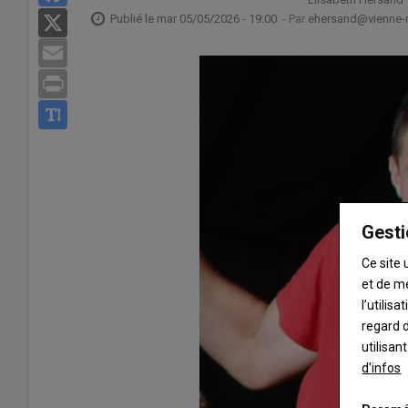
Publié le
mar 05/05/2026 - 19:00
- Par
ehersand@vienne-ru
X
Email
Print
Gesti
Ce site 
et de m
l’utilis
regard d
utilisan
d'infos