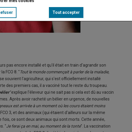
trer mes cookies
refuser
Tout accepter
urs pas encore installé et qu'il était en train d'agrandir son
la FCO 8. "
Tout le monde commençait à parler de la maladie,
 se souvient l'agriculteur, qui s'est officiellement installé
te des premiers cas, il a vacciné tout le reste du troupeau.
bélier
"
explique l'éleveur qui ne sait pas si cela est dû au vaccin
ômes
.
Après avoir racheté un bélier en urgence, de nouvelles
gneaux est arrivée à un moment où les cours étaient moins
le FCO 3, et des animaux (qui étaient d'ailleurs sur la même
te fois, ce sont deux animaux qui sont morts. Cette année,
s. "
Je ferai ça en mai, au moment de la tonte
". La vaccination