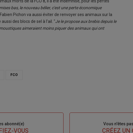
imaux morts de la FCO 8, il a été indemnisé, pour les pertes
mises bas, le nouveau bélier, c'est une perte économique
n, Fabien Pichon va aussi éviter de renvoyer ses animaux sur la
ussi des blocs de sel à l'ail. "
Je le propose aux brebis depuis le
es moustiques aimeraient moins piquer des animaux qui ont
FCO
es abonné(e)
Sous-
Vous n'êtes pa
titre
FIEZ-VOUS
TITRE
CRÉEZ UN