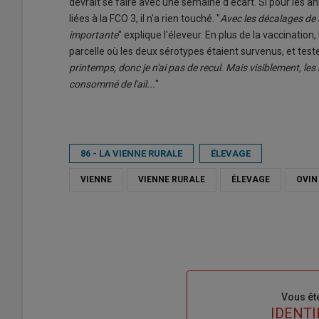
devrait se faire avec une semaine d'écart. Si pour les an
liées à la FCO 3, il n'a rien touché. "
Avec les décalages de 
importante
" explique l'éleveur. En plus de la vaccinatio
parcelle où les deux sérotypes étaient survenus, et teste a
printemps, donc je n'ai pas de recul. Mais visiblement, l
consommé de l'ail...
"
86 - LA VIENNE RURALE
ÉLEVAGE
VIENNE
VIENNE RURALE
ÉLEVAGE
OVIN
Sous-
Vous êt
titre
TITRE
IDENTI