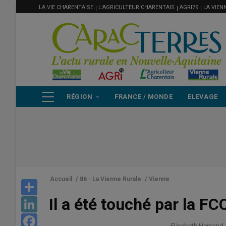
MENU
Aller
LA VIE CHARENTAISE
L'AGRICULTEUR CHARENTAIS
AGRI79
LA VIEN
FILIÈRE
au
contenu
principal
NAVIGATION
RÉGION
FRANCE / MONDE
ELEVAGE
PRINCIPALE
Accueil
/
86 - La Vienne Rurale
/
Vienne
Share
Il a été touché par la FC
LinkedIn
Facebook
Elisabeth Hersand