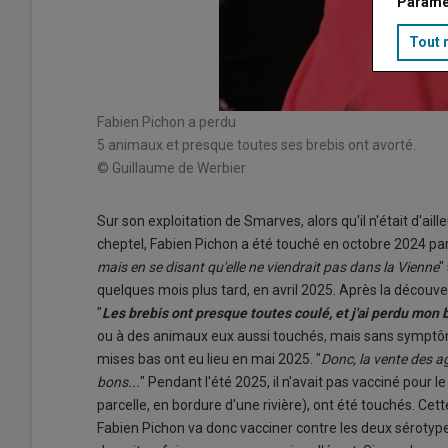
Paramé
Tout 
Fabien Pichon a perdu
5 animaux et presque toutes ses brebis ont avorté.
© Guillaume de Werbier
Sur son exploitation de Smarves, alors qu'il n'était d'aille
cheptel, Fabien Pichon a été touché en octobre 2024 par 
mais en se disant qu'elle ne viendrait pas dans la Vienne
"
quelques mois plus tard, en avril 2025. Après la découver
"
Les brebis ont presque toutes coulé, et j'ai perdu mon 
ou à des animaux eux aussi touchés, mais sans sympt
mises bas ont eu lieu en mai 2025. "
Donc, la vente des a
bons...
" Pendant l'été 2025, il n'avait pas vacciné pour 
parcelle, en bordure d'une rivière), ont été touchés. Cet
Fabien Pichon va donc vacciner contre les deux sérotype