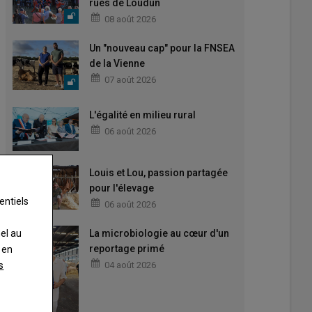
rues de Loudun
08 août 2026
Un "nouveau cap" pour la FNSEA
de la Vienne
07 août 2026
L'égalité en milieu rural
06 août 2026
Louis et Lou, passion partagée
pour l'élevage
entiels
06 août 2026
nel au
La microbiologie au cœur d'un
reportage primé
 en
s
04 août 2026