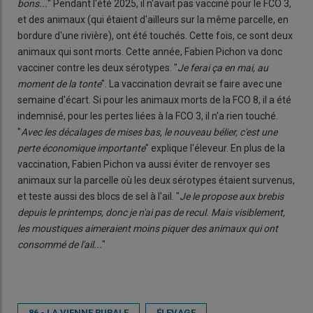
bons...
" Pendant l'été 2025, il n'avait pas vacciné pour le FCO 3,
et des animaux (qui étaient d'ailleurs sur la même parcelle, en
bordure d'une rivière), ont été touchés. Cette fois, ce sont deux
animaux qui sont morts. Cette année, Fabien Pichon va donc
vacciner contre les deux sérotypes. "
Je ferai ça en mai, au
moment de la tonte
". La vaccination devrait se faire avec une
semaine d'écart. Si pour les animaux morts de la FCO 8, il a été
indemnisé, pour les pertes liées à la FCO 3, il n'a rien touché.
"
Avec les décalages de mises bas, le nouveau bélier, c'est une
perte économique importante
" explique l'éleveur. En plus de la
vaccination, Fabien Pichon va aussi éviter de renvoyer ses
animaux sur la parcelle où les deux sérotypes étaient survenus,
et teste aussi des blocs de sel à l'ail. "
Je le propose aux brebis
depuis le printemps, donc je n'ai pas de recul. Mais visiblement,
les moustiques aimeraient moins piquer des animaux qui ont
consommé de l'ail...
"
86 - LA VIENNE RURALE
ÉLEVAGE