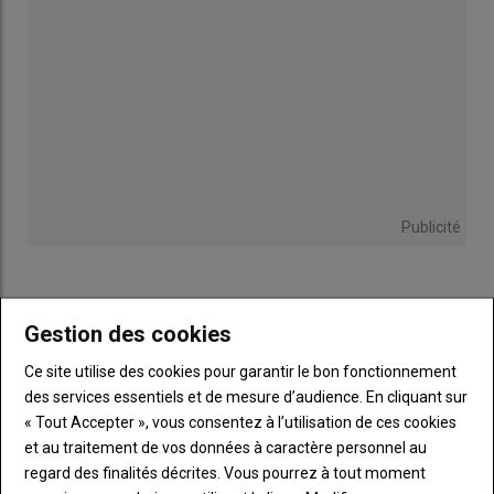
Publicité
Gestion des cookies
Sous-
Vous êtes abonné(e)
titre
TITRE
IDENTIFIEZ-VOUS
Ce site utilise des cookies pour garantir le bon fonctionnement
des services essentiels et de mesure d’audience. En cliquant sur
Body
Connectez-vous à votre compte pour profiter
« Tout Accepter », vous consentez à l’utilisation de ces cookies
de votre abonnement
et au traitement de vos données à caractère personnel au
regard des finalités décrites. Vous pourrez à tout moment
Lien
Créer un nouveau compte