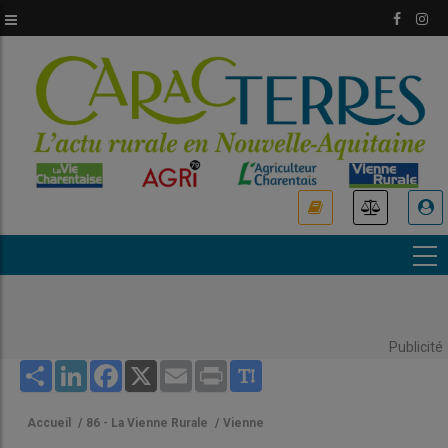
Aller
au
contenu
principal
USER
ACCOUNT
MENU
Publicité
Share
LinkedIn
Facebook
X
Email
Print
Accueil
/
86 - La Vienne Rurale
/
Vienne