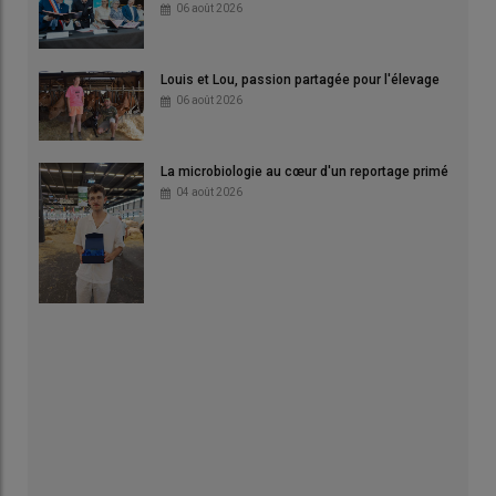
06 août 2026
Louis et Lou, passion partagée pour l'élevage
06 août 2026
La microbiologie au cœur d'un reportage primé
04 août 2026