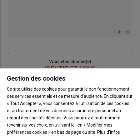
Publicité
Sous-
Vous êtes abonné(e)
titre
TITRE
IDENTIFIEZ-VOUS
Gestion des cookies
Body
Connectez-vous à votre compte pour profiter
Ce site utilise des cookies pour garantir le bon fonctionnement
de votre abonnement
des services essentiels et de mesure d’audience. En cliquant sur
« Tout Accepter », vous consentez à l’utilisation de ces cookies
Lien
Créer un nouveau compte
et au traitement de vos données à caractère personnel au
"Créer
Lien
Réinitialiser votre mot de passe
regard des finalités décrites. Vous pourrez à tout moment
un
"Réinitialiser
Lien
revenir sur vos choix, en utilisant le lien « Modifier mes
nouveau
votre
Je me connecte
"Je
préférences cookies » en bas de page du site.
Plus d'infos
compte"
mot
me
de