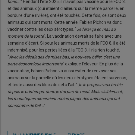
bons...
" Pendant l'été 2025, il n'avait pas vacciné pour le FCO 3,
et des animaux (qui étaient d'ailleurs sur la même parcelle, en
bordure d'une rivière), ont été touchés. Cette fois, ce sont deux
animaux qui sont morts. Cette année, Fabien Pichon va donc
vacciner contre les deux sérotypes. "
Je ferai ça en mai, au
moment de la tonte
". La vaccination devrait se faire avec une
semaine d'écart. Si pour les animaux morts de la FCO 8, il a été
indemnisé, pour les pertes liées à la FCO 3, il n'a rien touché.
"
Avec les décalages de mises bas, le nouveau bélier, c'est une
perte économique importante
" explique l'éleveur. En plus de la
vaccination, Fabien Pichon va aussi éviter de renvoyer ses
animaux sur la parcelle où les deux sérotypes étaient survenus,
et teste aussi des blocs de sel à l'ail. "
Je le propose aux brebis
depuis le printemps, donc je n'ai pas de recul. Mais visiblement,
les moustiques aimeraient moins piquer des animaux qui ont
consommé de l'ail...
"
86 - LA VIENNE RURALE
ÉLEVAGE