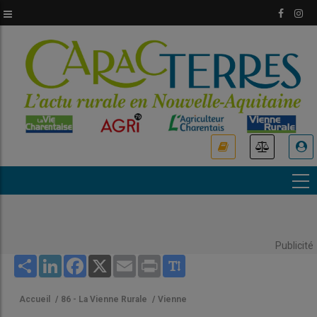
Aller
au
contenu
principal
USER
ACCOUNT
MENU
Publicité
Share
LinkedIn
Facebook
X
Email
Print
Accueil
/
86 - La Vienne Rurale
/
Vienne