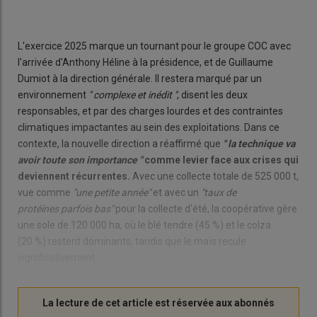
© 
L'exercice 2025 marque un tournant pour le groupe COC avec
l'arrivée d'Anthony Héline à la présidence, et de Guillaume
Dumiot à la direction générale. Il restera marqué par un
environnement
" complexe et inédit "
, disent les deux
responsables, et par des charges lourdes et des contraintes
climatiques impactantes au sein des exploitations. Dans ce
contexte, la nouvelle direction a réaffirmé que
" la technique va
avoir toute son importance "
comme levier face aux crises qui
deviennent récurrentes.
Avec une collecte totale de 525 000 t,
vue comme
"une petite année"
et avec un
"taux de
protéines parfois bas"
pour la collecte d'été,
la coopérative gère
une sole de 120 000 ha, où le blé tendre (45 %) et le colza
(20 %) restent dominants, tandis que le maïs recule
significativement.