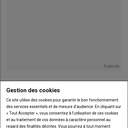
Publicité
Gestion des cookies
Sous-
Vous êtes abonné(e)
titre
TITRE
IDENTIFIEZ-VOUS
Ce site utilise des cookies pour garantir le bon fonctionnement
des services essentiels et de mesure d’audience. En cliquant sur
« Tout Accepter », vous consentez à l’utilisation de ces cookies
Body
Connectez-vous à votre compte pour profiter
et au traitement de vos données à caractère personnel au
de votre abonnement
regard des finalités décrites. Vous pourrez à tout moment