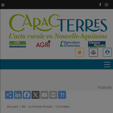
Aller
au
contenu
principal
USER
ACCOUNT
MENU
Publicité
Share
LinkedIn
Facebook
X
Email
Print
Accueil
/
86 - La Vienne Rurale
/
Céréales