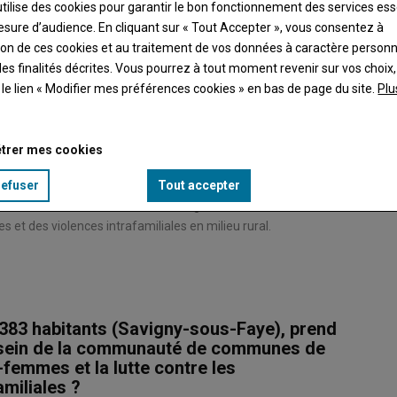
utilise des cookies pour garantir le bon fonctionnement des services ess
esure d’audience. En cliquant sur « Tout Accepter », vous consentez à
ation de ces cookies et au traitement de vos données à caractère person
es finalités décrites. Vous pourrez à tout moment revenir sur vos choix,
t le lien « Modifier mes préférences cookies » en bas de page du site.
Plu
trer mes cookies
refuser
Tout accepter
aussi conseiller communautaire de grand Châtellerault, en
et des violences intrafamiliales en milieu rural.
83 habitants (Savigny-sous-Faye), prend
u sein de la communauté de communes de
-femmes et la lutte contre les
amiliales ?