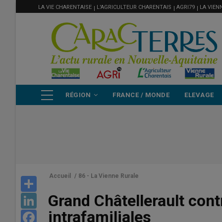
MENU
Aller
LA VIE CHARENTAISE
L'AGRICULTEUR CHARENTAIS
AGRI79
LA VIEN
FILIÈRE
au
contenu
principal
NAVIGATION
RÉGION
FRANCE / MONDE
ELEVAGE
PRINCIPALE
Accueil
/
86 - La Vienne Rurale
Share
Grand Châtellerault cont
LinkedIn
intrafamiliales
Facebook