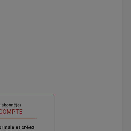
s abonné(e)
 COMPTE
ormule et créez