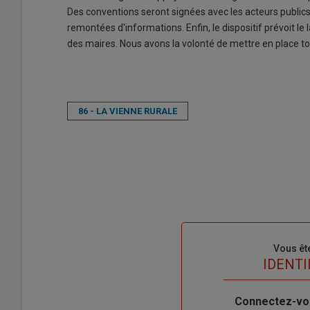
Des conventions seront signées avec les acteurs publics 
remontées d'informations. Enfin, le dispositif prévoit 
des maires. Nous avons la volonté de mettre en place tou
86 - LA VIENNE RURALE
Sous-
Vous êt
titre
TITRE
IDENTI
Body
Connectez-vo