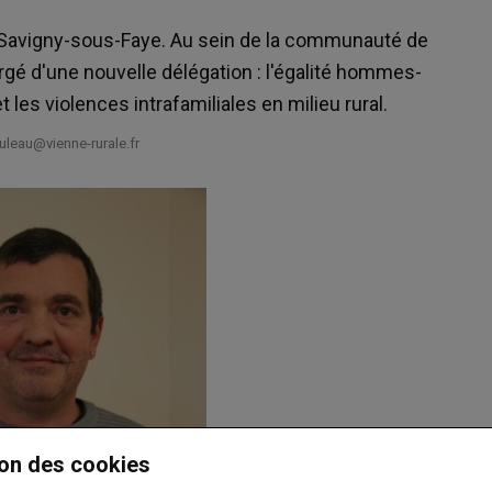
e Savigny-sous-Faye. Au sein de la communauté de
rgé d'une nouvelle délégation : l'égalité hommes-
 les violences intrafamiliales en milieu rural.
leau@vienne-rurale.fr
on des cookies