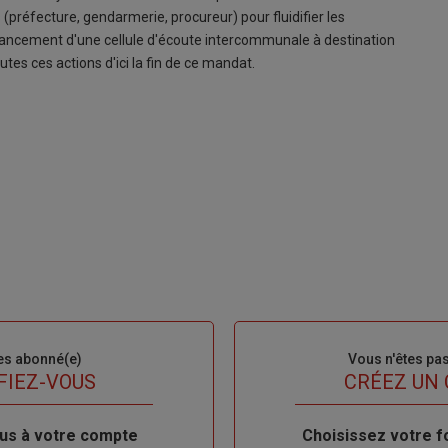
(préfecture, gendarmerie, procureur) pour fluidifier les
le lancement d'une cellule d'écoute intercommunale à destination
tes ces actions d'ici la fin de ce mandat.
es abonné(e)
Sous-
Vous n'êtes pa
titre
FIEZ-VOUS
TITRE
CRÉEZ UN
us à votre compte
Body
Choisissez votre f