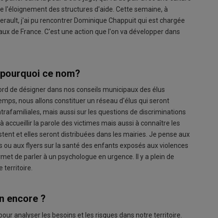
t de l'éloignement des structures d'aide. Cette semaine, à
erault, j'ai pu rencontrer Dominique Chappuit qui est chargée
uraux de France. C'est une action que l'on va développer dans
t pourquoi ce nom?
 d'abord de désigner dans nos conseils municipaux des élus
emps, nous allons constituer un réseau d'élus qui seront
ntrafamiliales, mais aussi sur les questions de discriminations
accueillir la parole des victimes mais aussi à connaître les
stent et elles seront distribuées dans les mairies. Je pense aux
s ou aux flyers sur la santé des enfants exposés aux violences
met de parler à un psychologue en urgence. Il y a plein de
 territoire.
in encore ?
 pour analyser les besoins et les risques dans notre territoire.