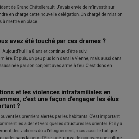
sident de Grand Châtellerault. J'avais envie de m'investir sur
prendre en charge cette nouvelle délégation. Un chargé de mission
s à mettre en place.
Vous avez été touché par ces drames ?
. Aujourd'hui il a 8 ans et continue d'être suivi
ière. Et puis, un peu plus loin dans la Vienne, mais aussi dans
assinée par son conjoint avec arme à feu. C'est donc en
ions et les violences intrafamiliales en
femmes, c'est une façon d'engager les élus
ortant ?
uvent les premiers alertés par les habitants. C'est important
ment les aider et vers quelles structures les orienter. Et il y a
lement des victimes dû à l'éloignement, mais aussi le fait que
parler sans la peur d'être jugé, qui va de pair avec une culture