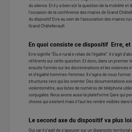
du silence. Et il y a bien sûr la question de la mobilité e
l'occasion de la conférence des maires de Grand Châtell
du dispositif Erre au sein de l'association des maires r
Grand Châtellerault.
En quoi consiste ce dispositif Erre, e
Erre siginfie "Élu.e rural.e relais de l'égalité". Il s'agit
référents sur cette question. Et donc, dans un premier t
ensuite formés sur les discriminations et les violences i
et d'égalité hommes-femmes. Il s'agira de nous former à 
structures vers qui les orienter. Des documentations exi
violentomêtre, aux listes de numéros de téléphone utile
conjugales. Nous avons aussi la plateforme Qare qui per
choses qui existent mais il faut les rendre visibles dans le
Le second axe du dispositif va plus lo
Oui car il s'agit de s'appuyer sur un diagnostic territorial