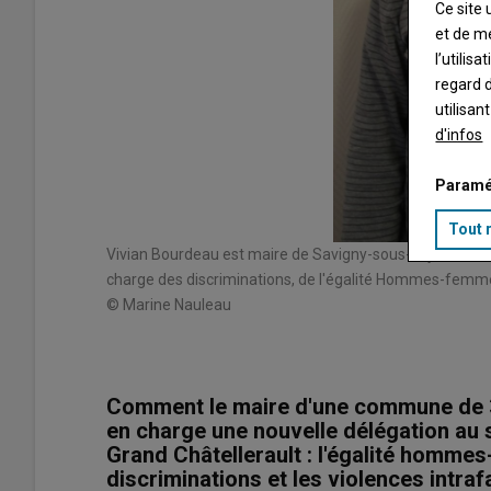
Ce site 
et de m
l’utilis
regard d
utilisan
d'infos
Paramé
Tout 
Vivian Bourdeau est maire de Savigny-sous-Faye. Il est 
charge des discriminations, de l'égalité Hommes-femmes 
© Marine Nauleau
Comment le maire d'une commune de 3
en charge une nouvelle délégation a
Grand Châtellerault : l'égalité hommes
discriminations et les violences intraf