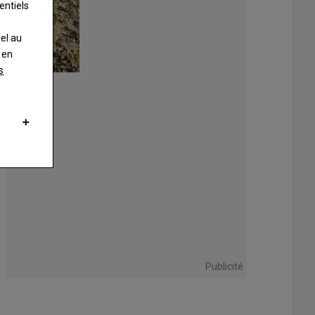
entiels
nel au
 en
s
Publicité