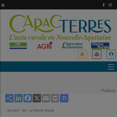
Aller
au
contenu
principal
USER
ACCOUNT
MENU
Publicité
Share
LinkedIn
Facebook
X
Email
Print
Accueil
/
86 - La Vienne Rurale