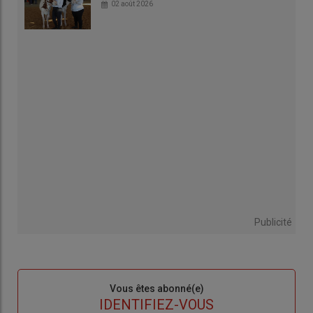
02 août 2026
Publicité
Sous-
Vous êtes abonné(e)
titre
TITRE
IDENTIFIEZ-VOUS