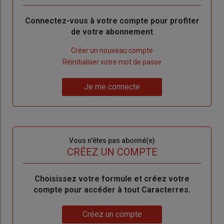
Body
Connectez-vous à votre compte pour profiter
de votre abonnement
Lien
Créer un nouveau compte
"Créer
Lien
Réinitialiser votre mot de passe
un
"Réinitialiser
Lien
nouveau
votre
Je me connecte
"Je
compte"
mot
me
de
connecte"
passe"
Sous-
Vous n'êtes pas abonné(e)
titre
TITRE
CRÉEZ UN COMPTE
Body
Choisissez votre formule et créez votre
compte pour accéder à tout Caracterres.
Lien
Créez un compte