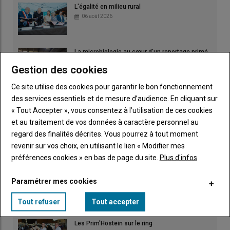
L'égalité en milieu rural
06 août 2026
La microbiologie au cœur d'un reportage primé
04 août 2026
Gestion des cookies
Ce site utilise des cookies pour garantir le bon fonctionnement
des services essentiels et de mesure d’audience. En cliquant sur
« Tout Accepter », vous consentez à l’utilisation de ces cookies
et au traitement de vos données à caractère personnel au
Irrigation : fortes chaleurs et rendements
regard des finalités décrites. Vous pourrez à tout moment
amputés
revenir sur vos choix, en utilisant le lien « Modifier mes
03 août 2026
préférences cookies » en bas de page du site.
Plus d'infos
Paramétrer mes cookies
Tout refuser
Tout accepter
Les Prim'Hostein sur le ring