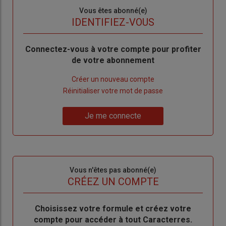
Sous-
Vous êtes abonné(e)
titre
TITRE
IDENTIFIEZ-VOUS
Body
Connectez-vous à votre compte pour profiter
de votre abonnement
Lien
Créer un nouveau compte
"Créer
Lien
Réinitialiser votre mot de passe
un
"Réinitialiser
Lien
nouveau
votre
Je me connecte
"Je
compte"
mot
me
de
connecte"
passe"
Sous-
Vous n'êtes pas abonné(e)
titre
TITRE
CRÉEZ UN COMPTE
Body
Choisissez votre formule et créez votre
compte pour accéder à tout Caracterres.