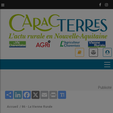
Aller
au
contenu
principal
USER
ACCOUNT
MENU
Publicité
Share
LinkedIn
Facebook
X
Email
Print
Accueil
/
86 - La Vienne Rurale