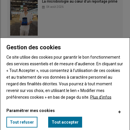
La microbiologie au cœur d'un reportage primé
04 août 2026
Irrigation : fortes chaleurs et rendements
Gestion des cookies
amputés
03 août 2026
Ce site utilise des cookies pour garantir le bon fonctionnement
des services essentiels et de mesure d’audience. En cliquant sur
« Tout Accepter », vous consentez à l’utilisation de ces cookies
et au traitement de vos données à caractère personnel au
regard des finalités décrites. Vous pourrez à tout moment
revenir sur vos choix, en utilisant le lien « Modifier mes
préférences cookies » en bas de page du site.
Plus d'infos
Les Prim'Hostein sur le ring
02 août 2026
Paramétrer mes cookies
Tout refuser
Tout accepter
Pâturage et ACS pour protéger l'eau
01 août 2026