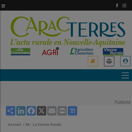
Aller
au
contenu
principal
USER
ACCOUNT
MENU
Publicité
Share
LinkedIn
Facebook
X
Email
Print
Accueil
/
86 - La Vienne Rurale