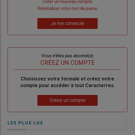
Lien
Créer un nouveau compte
"Créer
Lien
Réinitialiser votre mot de passe
un
"Réinitialiser
Lien
nouveau
votre
Je me connecte
"Je
compte"
mot
me
de
connecte"
passe"
Sous-
Vous n'êtes pas abonné(e)
titre
TITRE
CRÉEZ UN COMPTE
Body
Choisissez votre formule et créez votre
compte pour accéder à tout Caracterres.
Lien
Créez un compte
LES PLUS LUS