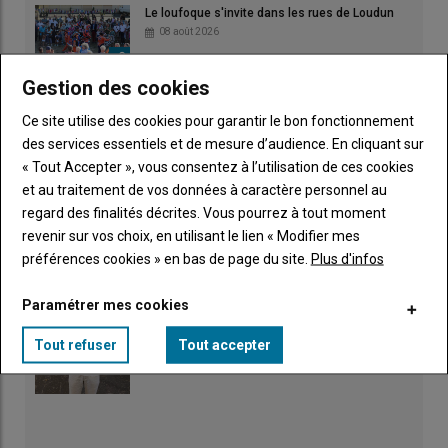
Le loufoque s'invite dans les rues de Loudun
08 août 2026
Gestion des cookies
Un "nouveau cap" pour la FNSEA de la Vienne
Ce site utilise des cookies pour garantir le bon fonctionnement
07 août 2026
des services essentiels et de mesure d’audience. En cliquant sur
« Tout Accepter », vous consentez à l’utilisation de ces cookies
et au traitement de vos données à caractère personnel au
L'égalité en milieu rural
regard des finalités décrites. Vous pourrez à tout moment
06 août 2026
revenir sur vos choix, en utilisant le lien « Modifier mes
préférences cookies » en bas de page du site.
Plus d'infos
La microbiologie au cœur d'un reportage primé
04 août 2026
Paramétrer mes cookies
Tout refuser
Tout accepter