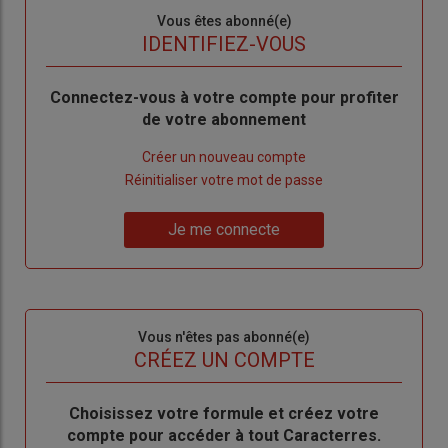
Sous-
Vous êtes abonné(e)
titre
TITRE
IDENTIFIEZ-VOUS
Body
Connectez-vous à votre compte pour profiter
de votre abonnement
Lien
Créer un nouveau compte
"Créer
Lien
Réinitialiser votre mot de passe
un
"Réinitialiser
Lien
nouveau
votre
Je me connecte
"Je
compte"
mot
me
de
connecte"
passe"
Sous-
Vous n'êtes pas abonné(e)
titre
TITRE
CRÉEZ UN COMPTE
Body
Choisissez votre formule et créez votre
compte pour accéder à tout Caracterres.