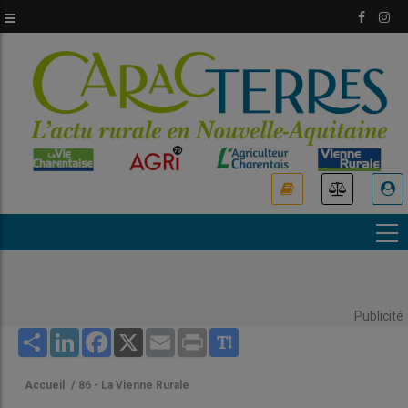
Aller
au
contenu
principal
USER
ACCOUNT
MENU
Publicité
Share
LinkedIn
Facebook
X
Email
Print
Accueil
/
86 - La Vienne Rurale