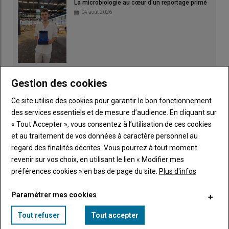
La microbiologie au cœur d'un reportage primé
04 août 2026
Irrigation : fortes chaleurs et rendements
Gestion des cookies
amputés
03 août 2026
Ce site utilise des cookies pour garantir le bon fonctionnement
des services essentiels et de mesure d’audience. En cliquant sur
« Tout Accepter », vous consentez à l’utilisation de ces cookies
et au traitement de vos données à caractère personnel au
regard des finalités décrites. Vous pourrez à tout moment
revenir sur vos choix, en utilisant le lien « Modifier mes
préférences cookies » en bas de page du site.
Plus d'infos
Les Prim'Hostein sur le ring
02 août 2026
Paramétrer mes cookies
Tout refuser
Tout accepter
Pâturage et ACS pour protéger l'eau
01 août 2026