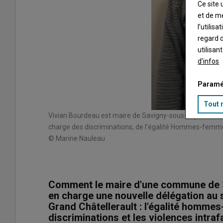
Ce site 
et de m
l’utilis
regard d
utilisan
d'infos
Paramé
Tout 
Vivian Bourdeau est maire de Savigny-sous-Faye. Il est 
charge des discriminations, de l'égalité Hommes-femmes 
© Marine Nauleau
Comment le maire d'une commune de 3
en charge une nouvelle délégation a
Grand Châtellerault : l'égalité hommes
discriminations et les violences intraf