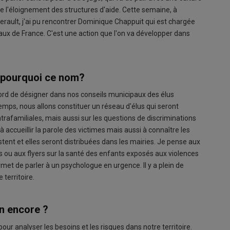
t de l'éloignement des structures d'aide. Cette semaine, à
erault, j'ai pu rencontrer Dominique Chappuit qui est chargée
uraux de France. C'est une action que l'on va développer dans
t pourquoi ce nom?
 d'abord de désigner dans nos conseils municipaux des élus
emps, nous allons constituer un réseau d'élus qui seront
ntrafamiliales, mais aussi sur les questions de discriminations
accueillir la parole des victimes mais aussi à connaître les
stent et elles seront distribuées dans les mairies. Je pense aux
s ou aux flyers sur la santé des enfants exposés aux violences
met de parler à un psychologue en urgence. Il y a plein de
 territoire.
in encore ?
 pour analyser les besoins et les risques dans notre territoire.