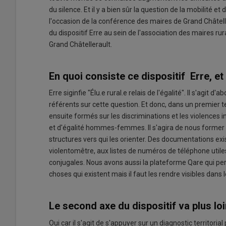
du silence. Et il y a bien sûr la question de la mobilité e
l'occasion de la conférence des maires de Grand Châtell
du dispositif Erre au sein de l'association des maires r
Grand Châtellerault.
En quoi consiste ce dispositif Erre, e
Erre siginfie "Élu.e rural.e relais de l'égalité". Il s'agit
référents sur cette question. Et donc, dans un premier t
ensuite formés sur les discriminations et les violences i
et d'égalité hommes-femmes. Il s'agira de nous former à 
structures vers qui les orienter. Des documentations exi
violentomêtre, aux listes de numéros de téléphone utile
conjugales. Nous avons aussi la plateforme Qare qui per
choses qui existent mais il faut les rendre visibles dans le
Le second axe du dispositif va plus lo
Oui car il s'agit de s'appuyer sur un diagnostic territorial