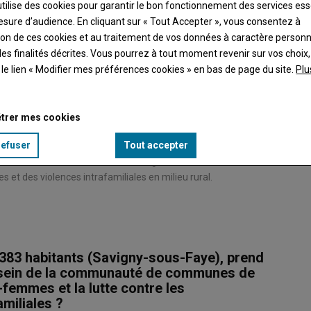
utilise des cookies pour garantir le bon fonctionnement des services ess
esure d’audience. En cliquant sur « Tout Accepter », vous consentez à
ation de ces cookies et au traitement de vos données à caractère person
es finalités décrites. Vous pourrez à tout moment revenir sur vos choix,
t le lien « Modifier mes préférences cookies » en bas de page du site.
Plu
trer mes cookies
refuser
Tout accepter
aussi conseiller communautaire de grand Châtellerault, en
et des violences intrafamiliales en milieu rural.
83 habitants (Savigny-sous-Faye), prend
u sein de la communauté de communes de
-femmes et la lutte contre les
amiliales ?