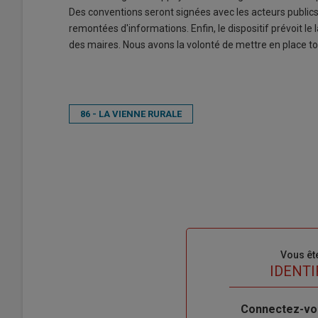
Des conventions seront signées avec les acteurs publics 
remontées d'informations. Enfin, le dispositif prévoit 
des maires. Nous avons la volonté de mettre en place tou
86 - LA VIENNE RURALE
Sous-
Vous êt
titre
TITRE
IDENTI
Body
Connectez-vo