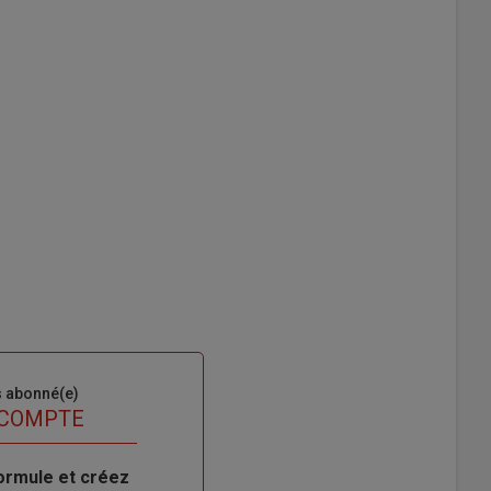
s abonné(e)
 COMPTE
ormule et créez