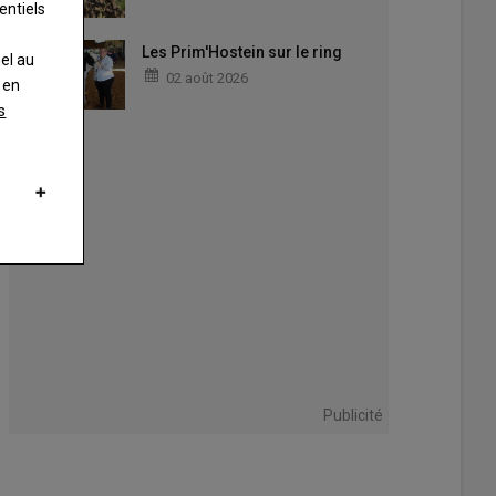
entiels
Les Prim'Hostein sur le ring
nel au
02 août 2026
 en
s
Publicité