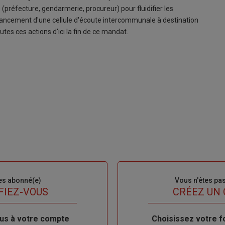
(préfecture, gendarmerie, procureur) pour fluidifier les
le lancement d'une cellule d'écoute intercommunale à destination
tes ces actions d'ici la fin de ce mandat.
es abonné(e)
Sous-
Vous n'êtes pa
titre
FIEZ-VOUS
TITRE
CRÉEZ UN
us à votre compte
Body
Choisissez votre f