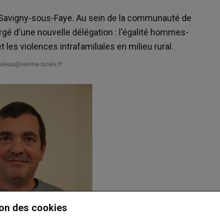
e Savigny-sous-Faye. Au sein de la communauté de
rgé d'une nouvelle délégation : l'égalité hommes-
 les violences intrafamiliales en milieu rural.
leau@vienne-rurale.fr
on des cookies