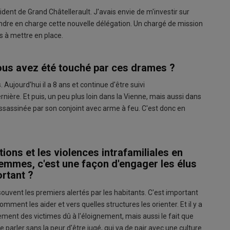
sident de Grand Châtellerault. J'avais envie de m'investir sur
prendre en charge cette nouvelle délégation. Un chargé de mission
s à mettre en place.
Vous avez été touché par ces drames ?
. Aujourd'hui il a 8 ans et continue d'être suivi
ière. Et puis, un peu plus loin dans la Vienne, mais aussi dans
assinée par son conjoint avec arme à feu. C'est donc en
ions et les violences intrafamiliales en
femmes, c'est une façon d'engager les élus
ortant ?
uvent les premiers alertés par les habitants. C'est important
ment les aider et vers quelles structures les orienter. Et il y a
lement des victimes dû à l'éloignement, mais aussi le fait que
parler sans la peur d'être jugé, qui va de pair avec une culture