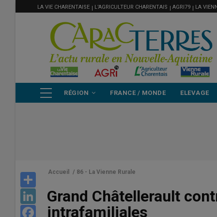
MENU
Aller
LA VIE CHARENTAISE
L'AGRICULTEUR CHARENTAIS
AGRI79
LA VIEN
FILIÈRE
au
contenu
principal
NAVIGATION
RÉGION
FRANCE / MONDE
ELEVAGE
PRINCIPALE
Accueil
/
86 - La Vienne Rurale
Share
Grand Châtellerault cont
LinkedIn
intrafamiliales
Facebook