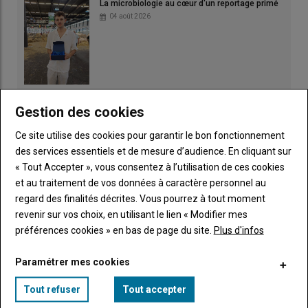
La microbiologie au cœur d'un reportage primé
04 août 2026
Irrigation : fortes chaleurs et rendements
Gestion des cookies
amputés
03 août 2026
Ce site utilise des cookies pour garantir le bon fonctionnement
des services essentiels et de mesure d’audience. En cliquant sur
« Tout Accepter », vous consentez à l’utilisation de ces cookies
et au traitement de vos données à caractère personnel au
regard des finalités décrites. Vous pourrez à tout moment
revenir sur vos choix, en utilisant le lien « Modifier mes
préférences cookies » en bas de page du site.
Plus d'infos
Les Prim'Hostein sur le ring
02 août 2026
Paramétrer mes cookies
Tout refuser
Tout accepter
Pâturage et ACS pour protéger l'eau
01 août 2026