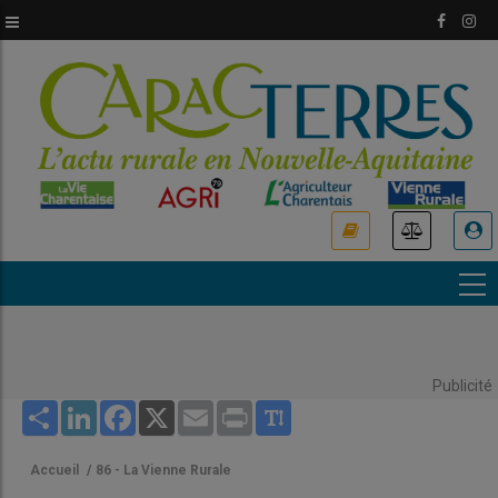
Aller
au
contenu
principal
USER
ACCOUNT
MENU
Publicité
Share
LinkedIn
Facebook
X
Email
Print
Accueil
/
86 - La Vienne Rurale