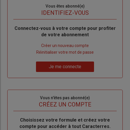
Sous-
Vous êtes abonné(e)
titre
TITRE
IDENTIFIEZ-VOUS
Body
Connectez-vous à votre compte pour profiter
de votre abonnement
Lien
Créer un nouveau compte
"Créer
Lien
Réinitialiser votre mot de passe
un
"Réinitialiser
Lien
nouveau
votre
Je me connecte
"Je
compte"
mot
me
de
connecte"
passe"
Sous-
Vous n'êtes pas abonné(e)
titre
TITRE
CRÉEZ UN COMPTE
Body
Choisissez votre formule et créez votre
compte pour accéder à tout Caracterres.