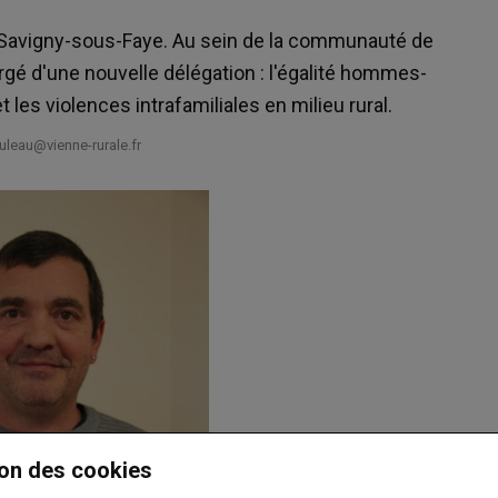
e Savigny-sous-Faye. Au sein de la communauté de
rgé d'une nouvelle délégation : l'égalité hommes-
 les violences intrafamiliales en milieu rural.
leau@vienne-rurale.fr
on des cookies