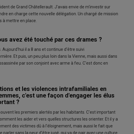
sident de Grand Châtellerault. J'avais envie de m'investir sur
prendre en charge cette nouvelle délégation. Un chargé de mission
s à mettre en place.
Vous avez été touché par ces drames ?
. Aujourd'hui il a 8 ans et continue d'être suivi
ière. Et puis, un peu plus loin dans la Vienne, mais aussi dans
assinée par son conjoint avec arme à feu. C'est donc en
ions et les violences intrafamiliales en
femmes, c'est une façon d'engager les élus
ortant ?
uvent les premiers alertés par les habitants. C'est important
ment les aider et vers quelles structures les orienter. Et il y a
lement des victimes dû à l'éloignement, mais aussi le fait que
parler sans la peur d'être jugé, qui va de pair avec une culture