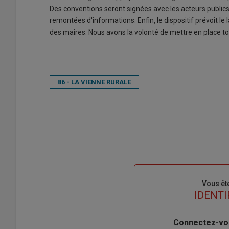
Des conventions seront signées avec les acteurs publics 
remontées d'informations. Enfin, le dispositif prévoit 
des maires. Nous avons la volonté de mettre en place tou
86 - LA VIENNE RURALE
Sous-
Vous êt
titre
TITRE
IDENTI
Body
Connectez-vo