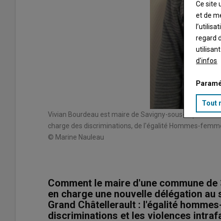
Ce site 
et de m
l’utilis
regard d
utilisan
d'infos
Paramé
Tout 
Vivian Bourdeau est maire de Savigny-sous-Faye. Il est 
charge des discriminations, de l'égalité Hommes-femmes 
© Marine Nauleau
Comment le maire d'une commune de 3
en charge une nouvelle délégation a
Grand Châtellerault : l'égalité hommes
discriminations et les violences intraf