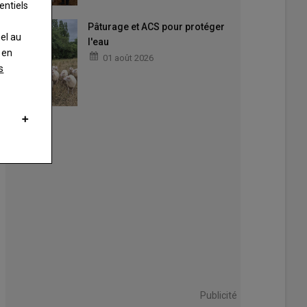
entiels
Pâturage et ACS pour protéger
nel au
l'eau
 en
01 août 2026
s
Publicité