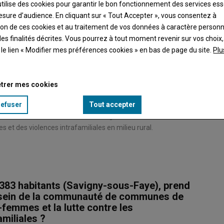
utilise des cookies pour garantir le bon fonctionnement des services ess
esure d’audience. En cliquant sur « Tout Accepter », vous consentez à
ation de ces cookies et au traitement de vos données à caractère person
es finalités décrites. Vous pourrez à tout moment revenir sur vos choix,
t le lien « Modifier mes préférences cookies » en bas de page du site.
Plu
trer mes cookies
refuser
Tout accepter
aussi conseiller communautaire de grand Châtellerault, en
et des violences intrafamiliales en milieu rural.
83 habitants (Savigny-sous-Faye), prend
u sein de la communauté de communes de
-femmes et la lutte contre les
amiliales ?