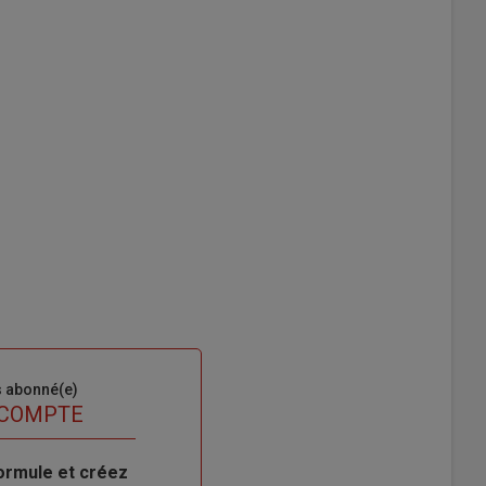
s abonné(e)
 COMPTE
ormule et créez