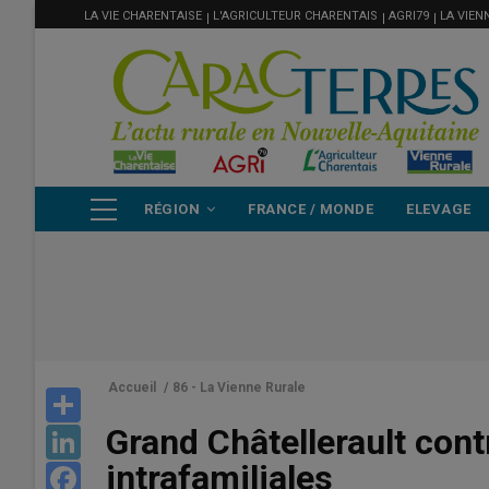
MENU
Aller
LA VIE CHARENTAISE
L'AGRICULTEUR CHARENTAIS
AGRI79
LA VIEN
FILIÈRE
au
contenu
principal
NAVIGATION
RÉGION
FRANCE / MONDE
ELEVAGE
PRINCIPALE
Accueil
/
86 - La Vienne Rurale
Share
Grand Châtellerault cont
LinkedIn
intrafamiliales
Facebook