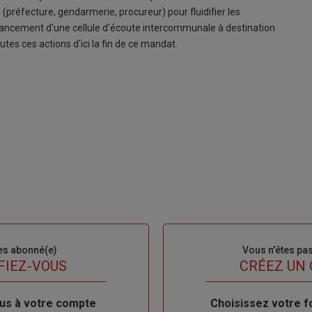
(préfecture, gendarmerie, procureur) pour fluidifier les
le lancement d'une cellule d'écoute intercommunale à destination
tes ces actions d'ici la fin de ce mandat.
es abonné(e)
Sous-
Vous n'êtes pa
titre
FIEZ-VOUS
TITRE
CRÉEZ UN
us à votre compte
Body
Choisissez votre f