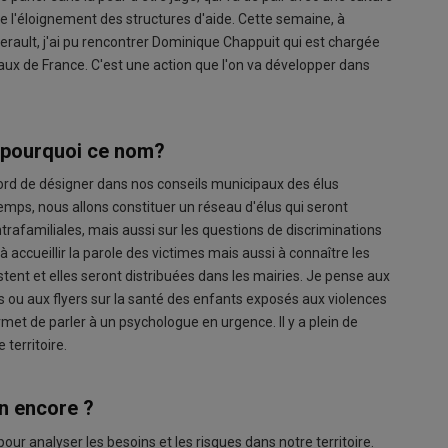
t de l'éloignement des structures d'aide. Cette semaine, à
erault, j'ai pu rencontrer Dominique Chappuit qui est chargée
uraux de France. C'est une action que l'on va développer dans
t pourquoi ce nom?
 d'abord de désigner dans nos conseils municipaux des élus
emps, nous allons constituer un réseau d'élus qui seront
ntrafamiliales, mais aussi sur les questions de discriminations
accueillir la parole des victimes mais aussi à connaître les
stent et elles seront distribuées dans les mairies. Je pense aux
s ou aux flyers sur la santé des enfants exposés aux violences
met de parler à un psychologue en urgence. Il y a plein de
 territoire.
in encore ?
 pour analyser les besoins et les risques dans notre territoire.