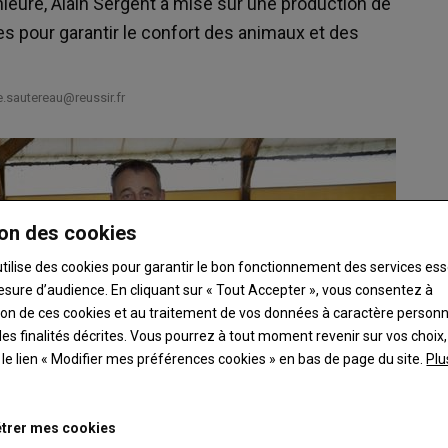
ieure, Alain Sergent a misé sur une production de
 pour garantir le confort des animaux et des
e.sautereau@reussir.fr
on des cookies
utilise des cookies pour garantir le bon fonctionnement des services ess
esure d’audience. En cliquant sur « Tout Accepter », vous consentez à
ation de ces cookies et au traitement de vos données à caractère person
es finalités décrites. Vous pourrez à tout moment revenir sur vos choix,
t le lien « Modifier mes préférences cookies » en bas de page du site.
Plu
trer mes cookies