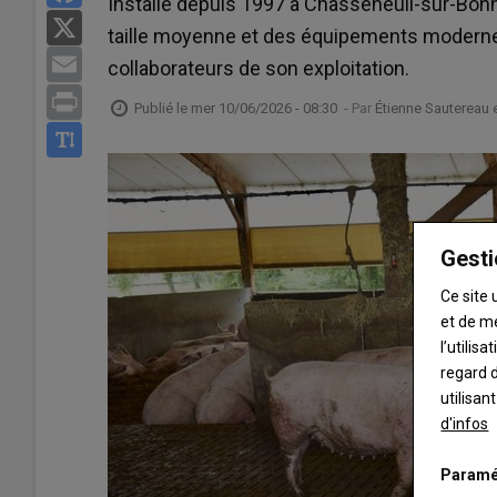
Installé depuis 1997 à Chasseneuil-sur-Bonn
X
taille moyenne et des équipements modernes
Email
collaborateurs de son exploitation.
Print
Publié le
mer 10/06/2026 - 08:30
- Par
Étienne Sautereau 
Gesti
Ce site 
et de m
l’utilis
regard d
utilisan
d'infos
Paramé