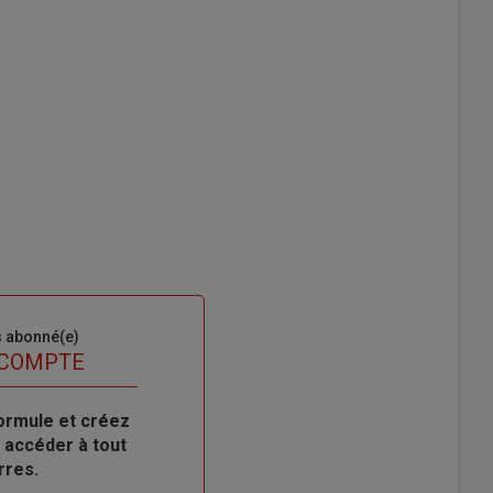
s abonné(e)
 COMPTE
ormule et créez
 accéder à tout
rres.