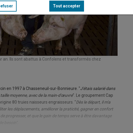
refuser
Tout accepter
ar an. Ils sont abattus à Confolens et transformés chez
rcin en 1997 à Chasseneuil-sur-Bonnieure. "
J'étais salarié dans
e taille moyenne, avec de la main-d'œuvre
". Le groupement Cap
origine 80 truies naisseurs engraisseurs. "
Dès le départ, il m'a
ter les déplacements, améliorer la praticité, gagner en confort
t de progresser, et que le gain de temps serve à être davantage
de besoin".