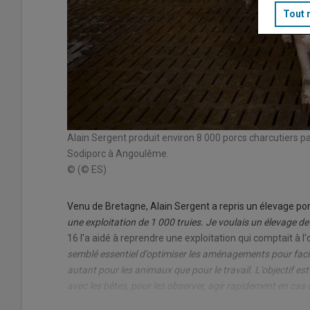
Tout 
Alain Sergent produit environ 8 000 porcs charcutiers p
Sodiporc à Angoulême.
© (© ES)
Venu de Bretagne, Alain Sergent a repris un élevage po
une exploitation de 1 000 truies. Je voulais un élevage d
16 l'a aidé à reprendre une exploitation qui comptait à l'
semblé essentiel d'optimiser les aménagements pour facili
autant pour les animaux que pour le travail. L'objectif es
avec les bêtes, pour les observer, agir rapidement en cas 