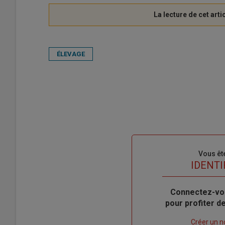
ÉLEVAGE
Sous-
Vous êt
titre
TITRE
IDENTI
Body
Connectez-vo
pour profiter 
Lien
Créer un 