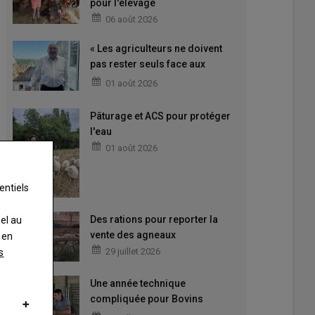
pour l'élevage
06 août 2026
« Les agriculteurs ne doivent
pas rester seuls face aux
difficultés »
01 août 2026
Pâturage et ACS pour protéger
l'eau
01 août 2026
entiels
Des rations pour reporter la
nel au
vente des agneaux
 en
29 juillet 2026
s
Une année technique
compliquée pour Bovins
Croissance