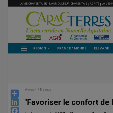
MENU
Aller
LA VIE CHARENTAISE
L'AGRICULTEUR CHARENTAIS
AGRI79
LA VIEN
FILIÈRE
au
contenu
principal
NAVIGATION
RÉGION
FRANCE / MONDE
ELEVAGE
PRINCIPALE
Accueil
/
Élevage
Share
"Favoriser le confort de l
LinkedIn
Facebook