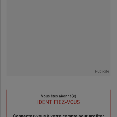
Publicité
Sous-
Vous êtes abonné(e)
titre
TITRE
IDENTIFIEZ-VOUS
Body
Connectez-vous à votre compte pour profiter