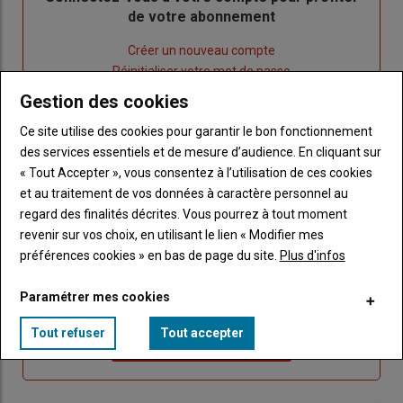
de votre abonnement
Lien
Créer un nouveau compte
"Créer
Lien
Réinitialiser votre mot de passe
un
"Réinitialiser
Gestion des cookies
Lien
nouveau
votre
Je me connecte
"Je
Ce site utilise des cookies pour garantir le bon fonctionnement
compte"
mot
me
des services essentiels et de mesure d’audience. En cliquant sur
de
connecte"
« Tout Accepter », vous consentez à l’utilisation de ces cookies
passe"
et au traitement de vos données à caractère personnel au
Sous-
Vous n'êtes pas abonné(e)
regard des finalités décrites. Vous pourrez à tout moment
titre
TITRE
CRÉEZ UN COMPTE
revenir sur vos choix, en utilisant le lien « Modifier mes
préférences cookies » en bas de page du site.
Plus d'infos
Body
Choisissez votre formule et créez votre
Paramétrer mes cookies
compte pour accéder à tout Caracterres.
Tout refuser
Tout accepter
Lien
Créez un compte