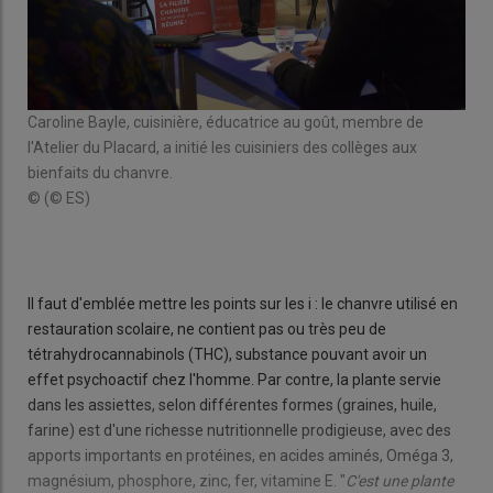
Caroline Bayle, cuisinière, éducatrice au goût, membre de
Les 
es.
l'Atelier du Placard, a initié les cuisiniers des collèges aux
dég
bienfaits du chanvre.
© (
© (© ES)
Il faut d'emblée mettre les points sur les i : le chanvre utilisé en
restauration scolaire, ne contient pas ou très peu de
tétrahydrocannabinols (THC), substance pouvant avoir un
effet psychoactif chez l'homme. Par contre, la plante servie
dans les assiettes, selon différentes formes (graines, huile,
farine) est d'une richesse nutritionnelle prodigieuse, avec des
apports importants en protéines, en acides aminés, Oméga 3,
magnésium, phosphore, zinc, fer, vitamine E. "
C'est une plante