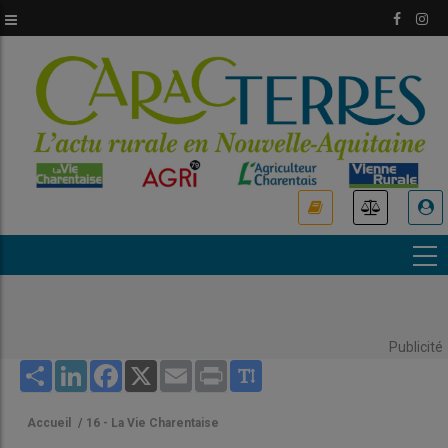
Aller
au
contenu
principal
USER
ACCOUNT
MENU
Publicité
Share
LinkedIn
Facebook
X
Email
Print
Accueil
/
16 - La Vie Charentaise