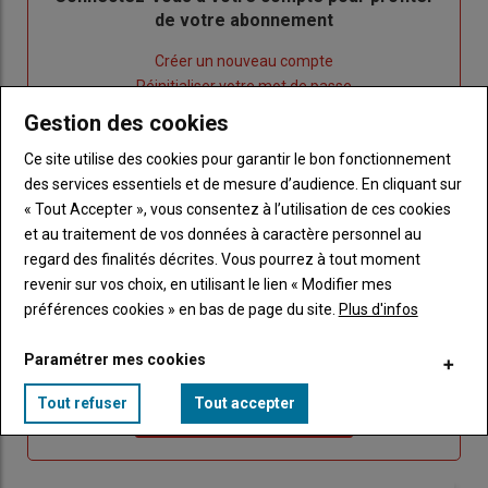
de votre abonnement
Lien
Créer un nouveau compte
"Créer
Lien
Réinitialiser votre mot de passe
un
"Réinitialiser
Gestion des cookies
Lien
nouveau
votre
Je me connecte
"Je
Ce site utilise des cookies pour garantir le bon fonctionnement
compte"
mot
me
des services essentiels et de mesure d’audience. En cliquant sur
de
connecte"
« Tout Accepter », vous consentez à l’utilisation de ces cookies
passe"
et au traitement de vos données à caractère personnel au
Sous-
Vous n'êtes pas abonné(e)
regard des finalités décrites. Vous pourrez à tout moment
titre
TITRE
CRÉEZ UN COMPTE
revenir sur vos choix, en utilisant le lien « Modifier mes
préférences cookies » en bas de page du site.
Plus d'infos
Body
Choisissez votre formule et créez votre
Paramétrer mes cookies
compte pour accéder à tout Caracterres.
Tout refuser
Tout accepter
Lien
Créez un compte