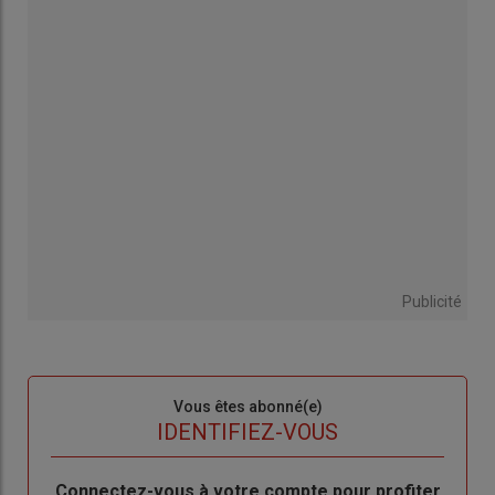
Publicité
Sous-
Vous êtes abonné(e)
titre
TITRE
IDENTIFIEZ-VOUS
Body
Connectez-vous à votre compte pour profiter