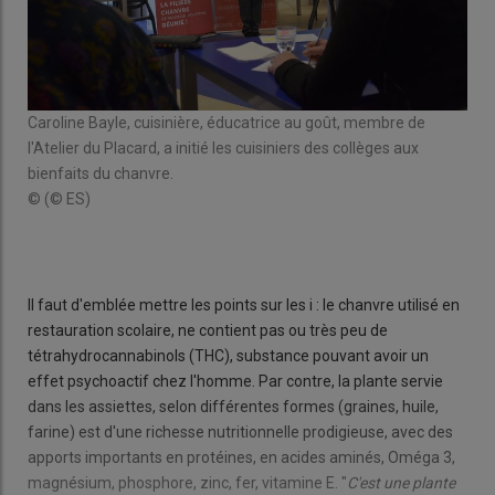
Caroline Bayle, cuisinière, éducatrice au goût, membre de
Les 
es.
l'Atelier du Placard, a initié les cuisiniers des collèges aux
dég
bienfaits du chanvre.
© (
© (© ES)
Il faut d'emblée mettre les points sur les i : le chanvre utilisé en
restauration scolaire, ne contient pas ou très peu de
tétrahydrocannabinols (THC), substance pouvant avoir un
effet psychoactif chez l'homme. Par contre, la plante servie
dans les assiettes, selon différentes formes (graines, huile,
farine) est d'une richesse nutritionnelle prodigieuse, avec des
apports importants en protéines, en acides aminés, Oméga 3,
magnésium, phosphore, zinc, fer, vitamine E. "
C'est une plante