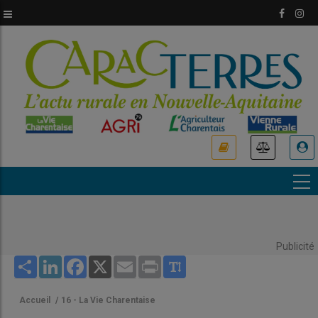
Aller
au
contenu
principal
USER
ACCOUNT
MENU
Publicité
Share
LinkedIn
Facebook
X
Email
Print
Accueil
/
16 - La Vie Charentaise