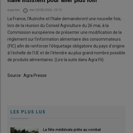
Italie insistent pour aller plus loin
Auteur
a garnier
mer 20/05/2026 - 20:13
Body
La France, l’Autriche et l’Italie demanderont une nouvelle fois,
lors de la réunion du Conseil Agriculture du 26 mai, à la
Commission européenne de présenter une modification de la
règlement sur l’information alimentaire des consommateurs
(FIC) afin de renforcer l'étiquetage obligatoire du pays d'origine
à l'échelle de l'UE et de l'étendre au plus grand nombre possible
de produits alimentaires. (Lire la suite dans Agra Fil)
source_url
Source : Agra Presse
LES PLUS LUS
La fête médiévale prête au combat