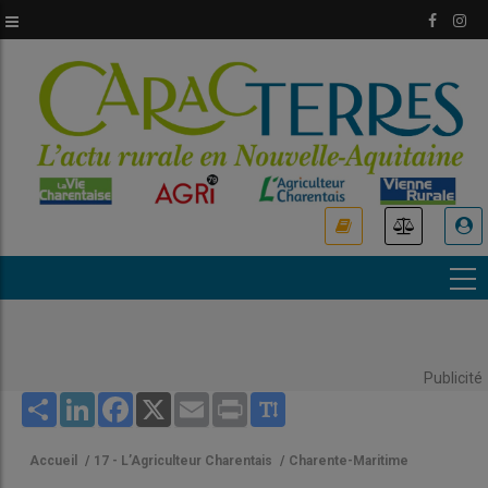
Aller
au
contenu
principal
USER
ACCOUNT
MENU
Publicité
Share
LinkedIn
Facebook
X
Email
Print
Accueil
/
17 - L’Agriculteur Charentais
/
Charente-Maritime