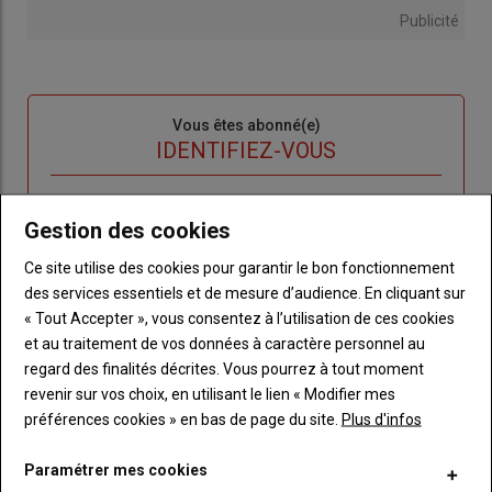
Publicité
Sous-
Vous êtes abonné(e)
titre
TITRE
IDENTIFIEZ-VOUS
Body
Connectez-vous à votre compte pour profiter
Gestion des cookies
de votre abonnement
Ce site utilise des cookies pour garantir le bon fonctionnement
Lien
Créer un nouveau compte
des services essentiels et de mesure d’audience. En cliquant sur
"Créer
Lien
Réinitialiser votre mot de passe
« Tout Accepter », vous consentez à l’utilisation de ces cookies
un
"Réinitialiser
et au traitement de vos données à caractère personnel au
Lien
nouveau
votre
Je me connecte
regard des finalités décrites. Vous pourrez à tout moment
"Je
compte"
mot
revenir sur vos choix, en utilisant le lien « Modifier mes
me
de
préférences cookies » en bas de page du site.
Plus d'infos
connecte"
passe"
Paramétrer mes cookies
Sous-
Vous n'êtes pas abonné(e)
titre