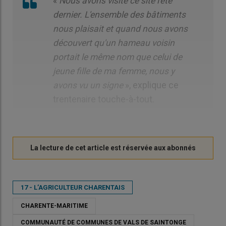
«
Nous avons visité ce site l'été
dernier. L'ensemble des bâtiments
nous plaisait et quand nous avons
découvert qu'un hameau voisin
portait le même nom que celui de
jeune fille de ma femme, nous y
avons vu un signe
», explique ce
trentenaire touche-à-tout.
17 - L’AGRICULTEUR CHARENTAIS
CHARENTE-MARITIME
COMMUNAUTÉ DE COMMUNES DE VALS DE SAINTONGE