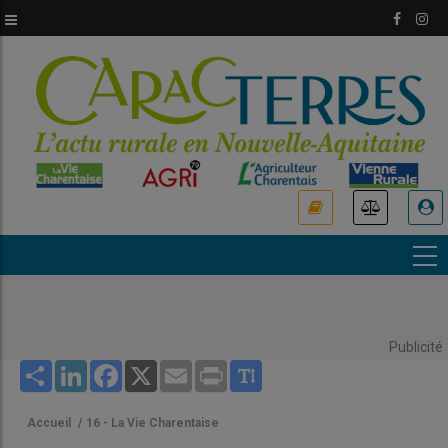
Aller
au
contenu
principal
USER
ACCOUNT
MENU
Publicité
Share
LinkedIn
Facebook
X
Email
Print
Accueil
/
16 - La Vie Charentaise