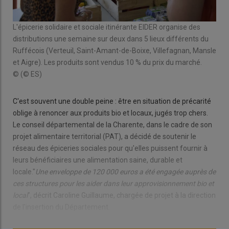
L'épicerie solidaire et sociale itinérante EIDER organise des
distributions une semaine sur deux dans 5 lieux différents du
Ruffécois (Verteuil, Saint-Amant-de-Boixe, Villefagnan, Mansle
et Aigre). Les produits sont vendus 10 % du prix du marché.
© (© ES)
C'est souvent une double peine : être en situation de précarité
oblige à renoncer aux produits bio et locaux, jugés trop chers.
Le conseil départemental de la Charente, dans le cadre de son
projet alimentaire territorial (PAT), a décidé de soutenir le
réseau des épiceries sociales pour qu'elles puissent fournir à
leurs bénéficiaires une alimentation saine, durable et
locale."
Une enveloppe de 120 000 euros a été engagée auprès de
ces structures pour les aider dans leur
approvisionnement bio et
local
", décrit Caroline Guillaume, chargée de projet à la direction
de l'insertion du Département.