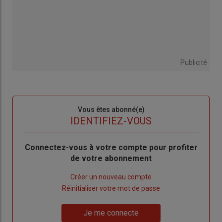
Publicité
Sous-
Vous êtes abonné(e)
titre
TITRE
IDENTIFIEZ-VOUS
Body
Connectez-vous à votre compte pour profiter
de votre abonnement
Lien
Créer un nouveau compte
"Créer
Lien
Réinitialiser votre mot de passe
un
"Réinitialiser
Lien
nouveau
votre
Je me connecte
"Je