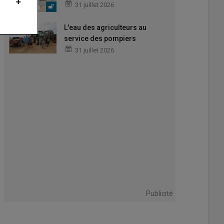
31 juillet 2026
L'eau des agriculteurs au
service des pompiers
31 juillet 2026
 agrivoltaïque de St-André-de-Lidon.
 Brancaleoni
Publicité