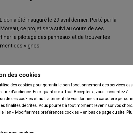
idon a été inauguré le 29 avril dernier. Porté par la
s Moreau, ce projet sera suivi au cours de ses
ffiner le pilotage des panneaux et de trouver les
ement des vignes.
on des cookies
utilise des cookies pour garantir le bon fonctionnement des services ess
esure d’audience. En cliquant sur « Tout Accepter », vous consentez à
ation de ces cookies et au traitement de vos données à caractère person
es finalités décrites. Vous pourrez à tout moment revenir sur vos choix,
t le lien « Modifier mes préférences cookies » en bas de page du site.
Plu
trer mes cookies