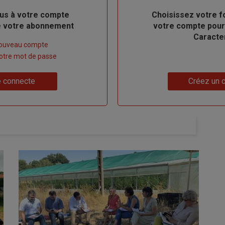
us à votre compte
Body
Choisissez votre f
de votre abonnement
votre compte pour
Caracte
nouveau compte
 votre mot de passe
Lien
 connecte
Créez un 