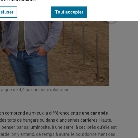
refuser
Tout accepter
aïque de 4,4 ha sur leur exploitation.
Canopée
© Kévin
'on comprend au mieux la différence entre
une canopée
 des toits de hangars ou dans d'anciennes carrières. Haute,
 penser, par sa luminosité, à une serre, à ceci près qu'elle est
attarde, on y entend, de temps à autre, le bourdonnement des