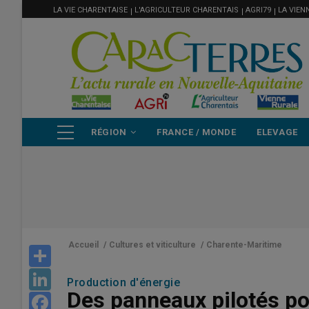
MENU
Aller
LA VIE CHARENTAISE
L'AGRICULTEUR CHARENTAIS
AGRI79
LA VIEN
FILIÈRE
au
contenu
principal
NAVIGATION
RÉGION
FRANCE / MONDE
ELEVAGE
PRINCIPALE
Accueil
/
Cultures et viticulture
/
Charente-Maritime
Share
LinkedIn
Production d'énergie
Des panneaux pilotés po
Facebook