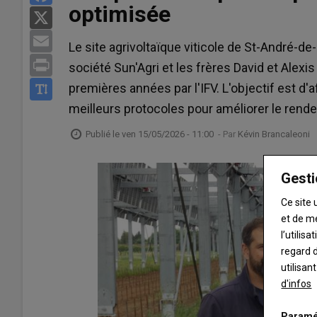
optimisée
X
Email
Le site agrivoltaïque viticole de St-André-de-L
Print
société Sun'Agri et les frères David et Alexi
premières années par l'IFV. L'objectif est d'a
meilleurs protocoles pour améliorer le rend
Publié le
ven 15/05/2026 - 11:00
- Par
Kévin Brancaleoni
Gesti
Ce site 
et de m
l’utilis
regard d
utilisan
d'infos
Paramé