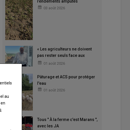
rendements amputés
03 août 2026
« Les agriculteurs ne doivent
pas rester seuls face aux
difficultés »
01 août 2026
Pâturage et ACS pour protéger
entiels
l'eau
01 août 2026
nel au
 en
s
Tous " À la ferme c'est Marans ",
avec les JA