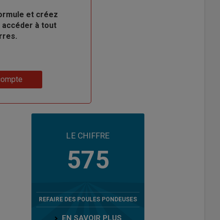
ormule et créez
 accéder à tout
rres.
compte
LE CHIFFRE
575
REFAIRE DES POULES PONDEUSES
EN SAVOIR PLUS