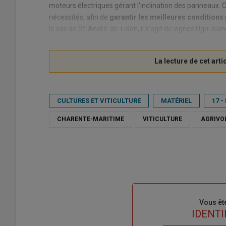
moteurs électriques gérant l'inclination des panneaux. Ce
nécessités, afin de
garantir les meilleures conditions
le cas de St-André-de-Lidon, il s'agit de vignes Ugni blan
CULTURES ET VITICULTURE
MATÉRIEL
17 
CHARENTE-MARITIME
VITICULTURE
AGRIVO
Sous-
Vous êt
titre
TITRE
IDENTI