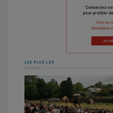
Body
Connectez-vo
pour profiter 
Lien
Créer un 
"Créer
Lien
Réinitialiser
un
"Réinitialiser
Lien
nouveau
votre
Je me
"Je
compte"
mot
me
de
connecte"
passe"
LES PLUS LUS