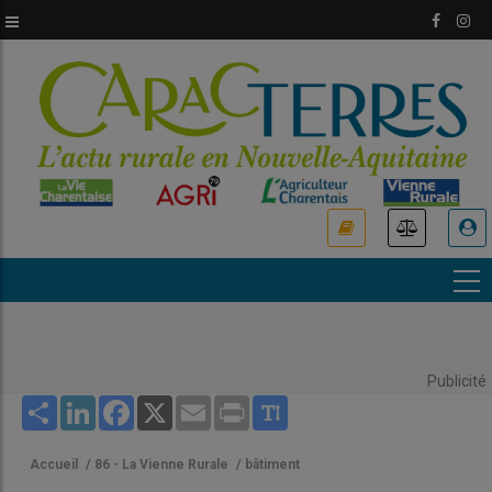
Aller
au
contenu
principal
USER
ACCOUNT
MENU
Publicité
Share
LinkedIn
Facebook
X
Email
Print
Accueil
/
86 - La Vienne Rurale
/
bâtiment