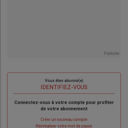
Publicité
Sous-
Vous êtes abonné(e)
titre
TITRE
IDENTIFIEZ-VOUS
Body
Connectez-vous à votre compte pour profiter
de votre abonnement
Lien
Créer un nouveau compte
"Créer
Lien
Réinitialiser votre mot de passe