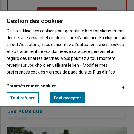
un
"Réinitialiser
Lien
nouveau
votre
Je me connecte
"Je
compte"
mot
Gestion des cookies
me
de
Ce site utilise des cookies pour garantir le bon fonctionnement
connecte"
passe"
des services essentiels et de mesure d’audience. En cliquant sur
« Tout Accepter », vous consentez à l’utilisation de ces cookies
Sous-
Vous n'êtes pas abonné(e)
titre
TITRE
CRÉEZ UN COMPTE
et au traitement de vos données à caractère personnel au
regard des finalités décrites. Vous pourrez à tout moment
revenir sur vos choix, en utilisant le lien « Modifier mes
Body
Choisissez votre formule et créez votre
préférences cookies » en bas de page du site.
Plus d'infos
compte pour accéder à tout Caracterres.
Paramétrer mes cookies
Lien
Créez un compte
Tout refuser
Tout accepter
LES PLUS LUS