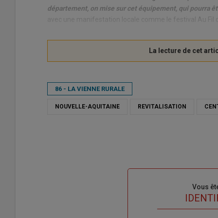
département, on mise sur cet équipement, qui pourra être
avec une manifestation locale comme le festival Au Fil 
86 - LA VIENNE RURALE
NOUVELLE-AQUITAINE
REVITALISATION
CEN
Sous-
Vous êt
titre
TITRE
IDENTI