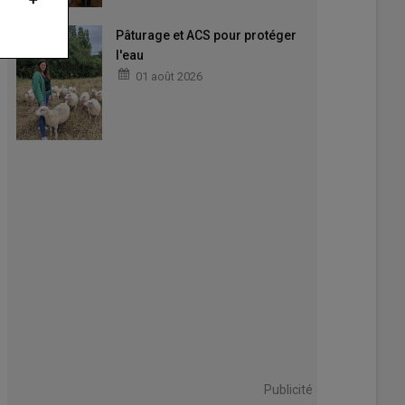
Pâturage et ACS pour protéger
l'eau
01 août 2026
Publicité