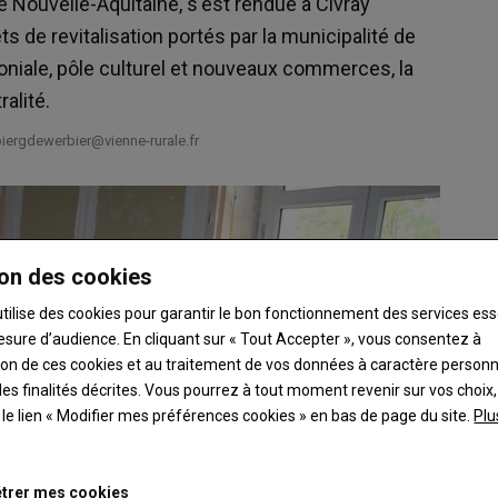
 Nouvelle-Aquitaine, s'est rendue à Civray
ts de revitalisation portés par la municipalité de
imoniale, pôle culturel et nouveaux commerces, la
alité.
iergdewerbier@vienne-rurale.fr
on des cookies
utilise des cookies pour garantir le bon fonctionnement des services ess
esure d’audience. En cliquant sur « Tout Accepter », vous consentez à
ation de ces cookies et au traitement de vos données à caractère person
es finalités décrites. Vous pourrez à tout moment revenir sur vos choix,
t le lien « Modifier mes préférences cookies » en bas de page du site.
Plu
trer mes cookies