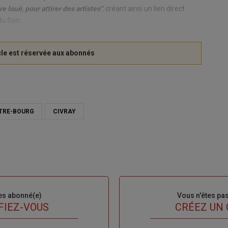
 loué, pour attirer des artistes"
,
créant ainsi un lien direct
du Son.
TRE-BOURG
CIVRAY
es abonné(e)
Sous-
Vous n'êtes pa
titre
FIEZ-VOUS
TITRE
CRÉEZ UN