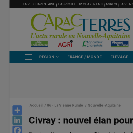
MENU
Aller
LA VIE CHARENTAISE
L'AGRICULTEUR CHARENTAIS
AGRI79
LA VIEN
FILIÈRE
au
contenu
principal
NAVIGATION
RÉGION
FRANCE / MONDE
ELEVAGE
PRINCIPALE
Accueil
/
86 - La Vienne Rurale
/
Nouvelle-Aquitaine
Share
Civray : nouvel élan pou
LinkedIn
Facebook