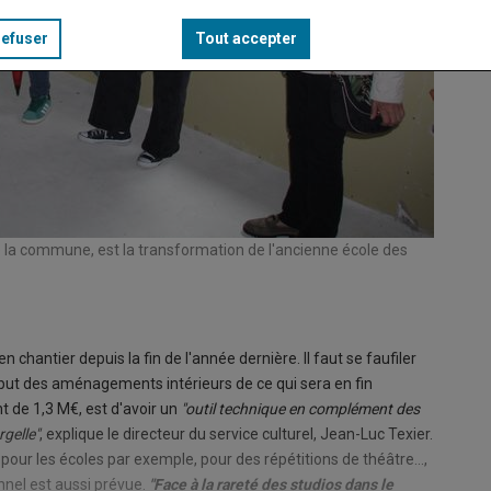
refuser
Tout accepter
de la commune, est la transformation de l'ancienne école des
n chantier depuis la fin de l'année dernière. Il faut se faufiler
ébut des aménagements intérieurs de ce qui sera en fin
nt de 1,3 M€, est d'avoir un
"outil technique en complément des
gelle"
, explique le directeur du service culturel, Jean-Luc Texier.
, pour les écoles par exemple, pour des répétitions de théâtre...,
nnel est aussi prévue.
"Face à la rareté des studios dans le