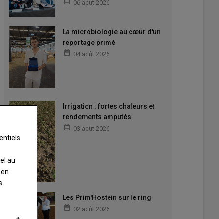
06 août 2026
La microbiologie au cœur d'un
reportage primé
04 août 2026
Irrigation : fortes chaleurs et
rendements amputés
03 août 2026
entiels
nel au
 en
s
Les Prim'Hostein sur le ring
02 août 2026