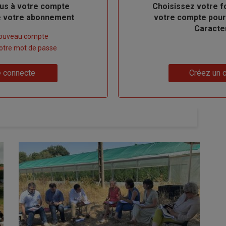
us à votre compte
Body
Choisissez votre f
de votre abonnement
votre compte pour
Caracte
nouveau compte
 votre mot de passe
Lien
 connecte
Créez un 