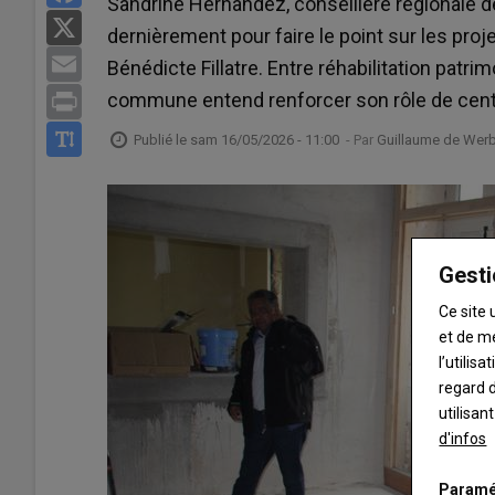
Sandrine Hernandez, conseillère régionale de
X
dernièrement pour faire le point sur les proje
Email
Bénédicte Fillatre. Entre réhabilitation patr
commune entend renforcer son rôle de centr
Print
Publié le
sam 16/05/2026 - 11:00
- Par
Guillaume de Werb
Gesti
Ce site 
et de m
l’utilis
regard d
utilisan
d'infos
Paramé