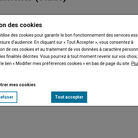
nsommés aux Antilles, notamment les produits issus de la
on des cookies
ecticide, montre
une étude publiée le 4 juin par l'Anses
. (Lire la
utilise des cookies pour garantir le bon fonctionnement des services ess
esure d’audience. En cliquant sur « Tout Accepter », vous consentez à
ation de ces cookies et au traitement de vos données à caractère person
es finalités décrites. Vous pourrez à tout moment revenir sur vos choix,
t le lien « Modifier mes préférences cookies » en bas de page du site.
Plu
trer mes cookies
refuser
Tout accepter