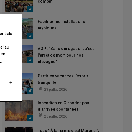
combat
Faciliter les installations
atypiques
entiels
nel au
AOP : "Sans dérogation, c'est
 en
l'arrêt de mort pour nos
s
élevages"
Partir en vacances l'esprit
tranquille
23 juillet 2026
Incendies en Gironde : pas
d'arrivée spontanée !
28 juillet 2026
Tous " À la ferme c'est Marans ",