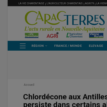
MENU
Aller
LA VIE CHARENTAISE
L'AGRICULTEUR CHARENTAIS
AGRI79
LA VIEN
FILIÈRE
au
contenu
principal
NAVIGATION
RÉGION
FRANCE / MONDE
ELEVAGE
PRINCIPALE
Accueil
Chlordécone aux Antille
persiste dans certains a