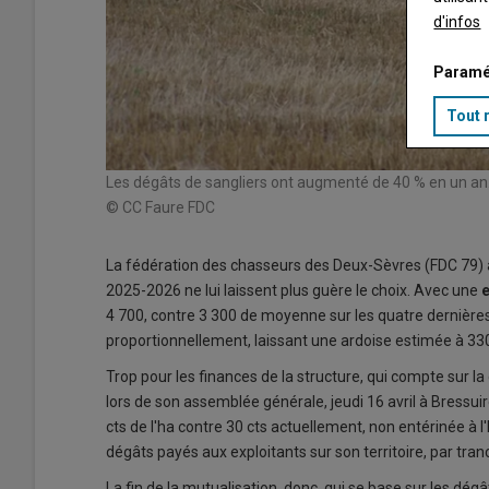
d'infos
Paramé
Tout 
Les dégâts de sangliers ont augmenté de 40 % en un an
© CC Faure FDC
La fédération des chasseurs des Deux-Sèvres (FDC 79) 
2025-2026 ne lui laissent plus guère le choix. Avec une
4 700, contre 3 300 de moyenne sur les quatre dernière
proportionnellement, laissant une ardoise estimée à 33
Trop pour les finances de la structure, qui compte sur la 
lors de son assemblée générale, jeudi 16 avril à Bressui
cts de l'ha contre 30 cts actuellement, non entérinée à 
dégâts payés aux exploitants sur son territoire, par tran
La fin de la mutualisation, donc, qui se base sur les dégâ