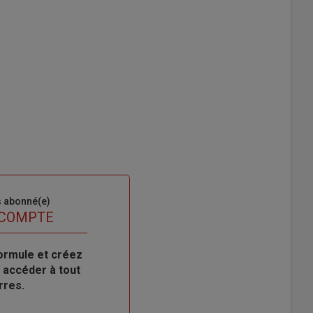
s abonné(e)
 COMPTE
ormule et créez
 accéder à tout
rres.