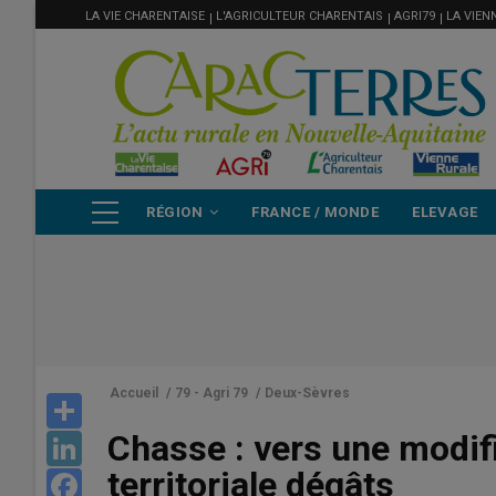
MENU
Aller
LA VIE CHARENTAISE
L'AGRICULTEUR CHARENTAIS
AGRI79
LA VIEN
FILIÈRE
au
contenu
principal
NAVIGATION
RÉGION
FRANCE / MONDE
ELEVAGE
PRINCIPALE
Accueil
/
79 - Agri 79
/
Deux-Sèvres
Share
Chasse : vers une modifi
LinkedIn
territoriale dégâts
Facebook