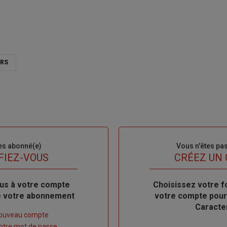
ERS
es abonné(e)
Sous-
Vous n'êtes pa
titre
FIEZ-VOUS
TITRE
CRÉEZ UN
us à votre compte
Body
Choisissez votre f
de votre abonnement
votre compte pour
Caracte
nouveau compte
 votre mot de passe