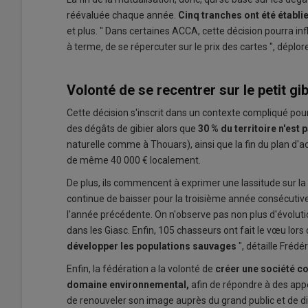
réévaluée chaque année.
Cinq tranches ont été établi
et plus. " Dans certaines ACCA, cette décision pourra in
à terme, de se répercuter sur le prix des cartes ", déplor
Volonté de se recentrer sur le petit gib
Cette décision s'inscrit dans un contexte compliqué pour 
des dégâts de gibier alors que
30 % du territoire n'est
naturelle comme à Thouars), ainsi que la fin du plan d'
de même 40 000 € localement.
De plus, ils commencent à exprimer une lassitude sur la ch
continue de baisser pour la troisième année consécuti
l'année précédente. On n'observe pas non plus d'évoluti
dans les Giasc. Enfin, 105 chasseurs ont fait le vœu lors 
développer les populations sauvages
", détaille Frédé
Enfin, la fédération a la volonté de
créer une société c
domaine environnemental,
afin de répondre à des appe
de renouveler son image auprès du grand public et de di