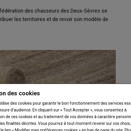
a fédération des chasseurs des Deux-Sèvres se
ribuer les territoires et de revoir son modèle de
on des cookies
utilise des cookies pour garantir le bon fonctionnement des services ess
esure d’audience. En cliquant sur « Tout Accepter », vous consentez à
ation de ces cookies et au traitement de vos données à caractère person
es finalités décrites. Vous pourrez à tout moment revenir sur vos choix,
t le lien « Modifier mes préférences cookies » en bas de page du site.
Plu