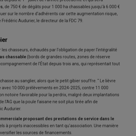
es
, de 750 € de dégâts pour 1 000 ha chassables jusqu'à 6 000 €
fluer sur le nombre d'adhérents car cette augmentation risque,
e Frédéric Audurier, le directeur de la FDC 79.
ier
les chasseurs, échaudés par l'obligation de payer l'intégralité
 pas chassable
(bords de grandes routes, zones de réserve
accompagnement de l'État depuis trois ans, qui représentait tout
asse au sanglier, alors que le petit gibier souffre. " Le lièvre
ve avec 10 000 prélèvements en 2024-2025, contre 11 000
on notoire favorable pour la perdrix, malgré deux implantations
de l'AG que la poule faisane ne soit plus tirée afin de
ric Audurier.
ommerciale proposant des prestations de service dans le
ls à projets inaccessibles en tant qu'association. Une manière
versifier les sources de financements.