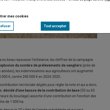
trer mes cookies
refuser
Tout accepter
.
a eu beau repousser l'échéance, les chiffres de la campagne
explosion du nombre de prélèvements de sangliers
(près de
s années), les indemnisations aux agriculteurs ont augmenté
0 000 €, contre 240 000 € en 2024-2025.
contribution territoriale dégâts pour régler la note et qui a donc,
re,
décidé d'une hausse de la contribution de base
(50 ou 65
l'heure du bouclage) assortie d'une contribution en fonction des
che de 1 000 ha.
er
ts depuis le 1
juillet de l'année précédente et qui sera