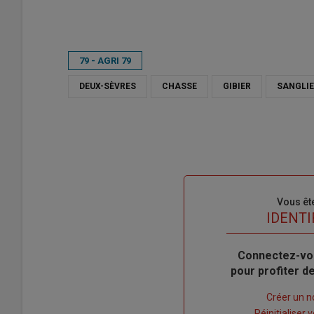
79 - AGRI 79
DEUX-SÈVRES
CHASSE
GIBIER
SANGLI
Sous-
Vous êt
titre
TITRE
IDENTI
Body
Connectez-vo
pour profiter 
Lien
Créer un 
"Créer
Lien
Réinitialiser