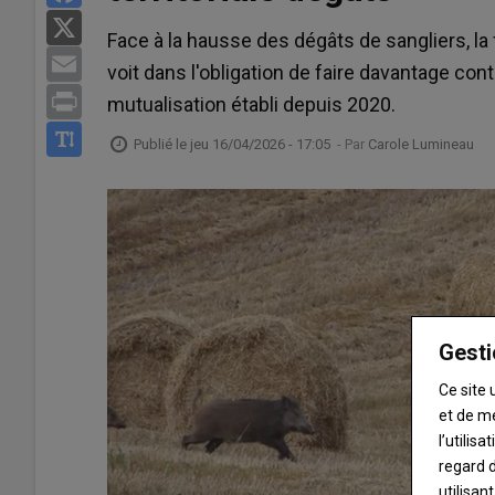
X
Face à la hausse des dégâts de sangliers, l
Email
voit dans l'obligation de faire davantage cont
Print
mutualisation établi depuis 2020.
Publié le
jeu 16/04/2026 - 17:05
- Par
Carole Lumineau
Gesti
Ce site 
et de m
l’utilis
regard d
utilisan