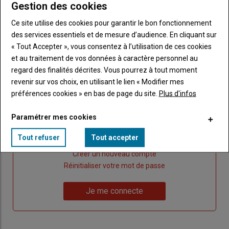
Gestion des cookies
Ce site utilise des cookies pour garantir le bon fonctionnement
des services essentiels et de mesure d’audience. En cliquant sur
Publicité
« Tout Accepter », vous consentez à l’utilisation de ces cookies
et au traitement de vos données à caractère personnel au
regard des finalités décrites. Vous pourrez à tout moment
revenir sur vos choix, en utilisant le lien « Modifier mes
Sous-
Vous êtes abonné(e)
titre
préférences cookies » en bas de page du site.
Plus d'infos
TITRE
IDENTIFIEZ-VOUS
Paramétrer mes cookies
Body
Connectez-vous à votre compte pour profiter
de votre abonnement
Tout refuser
Tout accepter
Lien
Créer un nouveau compte
"Créer
Lien
Réinitialiser votre mot de passe
un
"Réinitialiser
Lien
nouveau
votre
Je me connecte
"Je
compte"
mot
me
de
connecte"
passe"