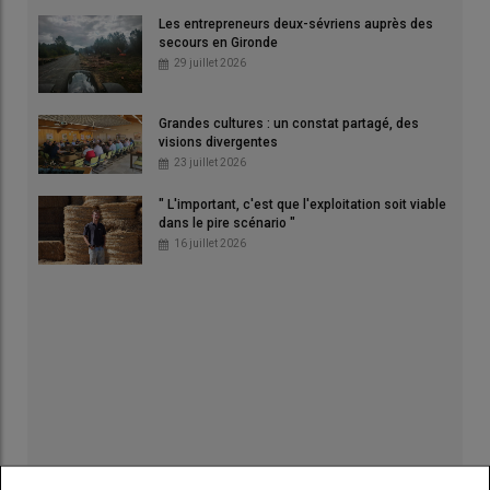
Les entrepreneurs deux-sévriens auprès des
secours en Gironde
29 juillet 2026
Grandes cultures : un constat partagé, des
visions divergentes
23 juillet 2026
" L'important, c'est que l'exploitation soit viable
dans le pire scénario "
16 juillet 2026