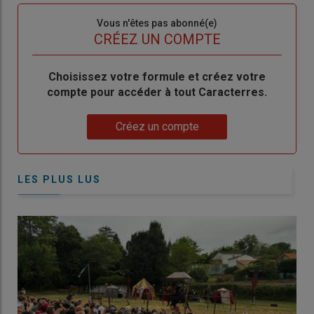
Sous-
Vous n'êtes pas abonné(e)
titre
TITRE
CRÉEZ UN COMPTE
Body
Choisissez votre formule et créez votre
compte pour accéder à tout Caracterres.
Lien
Créez un compte
LES PLUS LUS