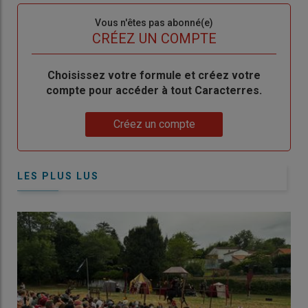
Sous-
Vous n'êtes pas abonné(e)
titre
TITRE
CRÉEZ UN COMPTE
Body
Choisissez votre formule et créez votre
compte pour accéder à tout Caracterres.
Lien
Créez un compte
LES PLUS LUS