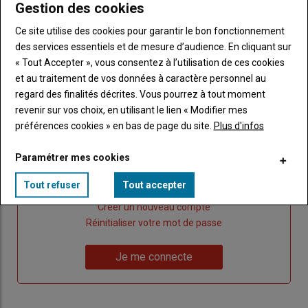
Gestion des cookies
Ce site utilise des cookies pour garantir le bon fonctionnement
des services essentiels et de mesure d’audience. En cliquant sur
Publicité
« Tout Accepter », vous consentez à l’utilisation de ces cookies
et au traitement de vos données à caractère personnel au
regard des finalités décrites. Vous pourrez à tout moment
revenir sur vos choix, en utilisant le lien « Modifier mes
Sous-
Vous êtes abonné(e)
titre
préférences cookies » en bas de page du site.
Plus d'infos
TITRE
IDENTIFIEZ-VOUS
Paramétrer mes cookies
Body
Connectez-vous à votre compte pour profiter
de votre abonnement
Tout refuser
Tout accepter
Lien
Créer un nouveau compte
"Créer
Lien
Réinitialiser votre mot de passe
un
"Réinitialiser
Lien
nouveau
votre
Je me connecte
"Je
compte"
mot
me
de
connecte"
passe"