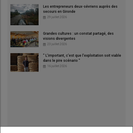
Les entrepreneurs deux-sévriens auprès des
secours en Gironde
29 juillet 2026
Grandes cultures : un constat partagé, des
visions divergentes
23 juillet 2026
" L'important, c'est que l'exploitation soit viable
dans le pire scénario "
16 juillet 2026