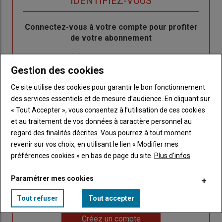
TITRE
IDENTIFIEZ-VOUS
Body
Connectez-vous à votre compte pour profiter
de votre abonnement
Lien
Créer un nouveau compte
"Créer
Lien
Réinitialiser votre mot de passe
Gestion des cookies
un
"Réinitialiser
Ce site utilise des cookies pour garantir le bon fonctionnement
Lien
nouveau
votre
Je me connecte
des services essentiels et de mesure d’audience. En cliquant sur
"Je
compte"
mot
« Tout Accepter », vous consentez à l’utilisation de ces cookies
me
de
et au traitement de vos données à caractère personnel au
connecte"
passe"
regard des finalités décrites. Vous pourrez à tout moment
revenir sur vos choix, en utilisant le lien « Modifier mes
Sous-
Vous n'êtes pas abonné(e)
titre
préférences cookies » en bas de page du site.
Plus d'infos
TITRE
CRÉEZ UN COMPTE
Paramétrer mes cookies
Body
Choisissez votre formule et créez votre
compte pour accéder à tout Caracterres.
Tout refuser
Tout accepter
Lien
Créez un compte