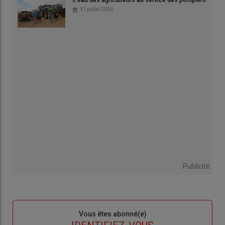
31 juillet 2026
Publicité
Sous-
Vous êtes abonné(e)
titre