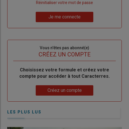
"Créer
Lien
Réinitialiser votre mot de passe
un
"Réinitialiser
Lien
nouveau
votre
Je me connecte
"Je
compte"
mot
me
de
connecte"
passe"
Sous-
Vous n'êtes pas abonné(e)
titre
TITRE
CRÉEZ UN COMPTE
Body
Choisissez votre formule et créez votre
compte pour accéder à tout Caracterres.
Lien
Créez un compte
LES PLUS LUS