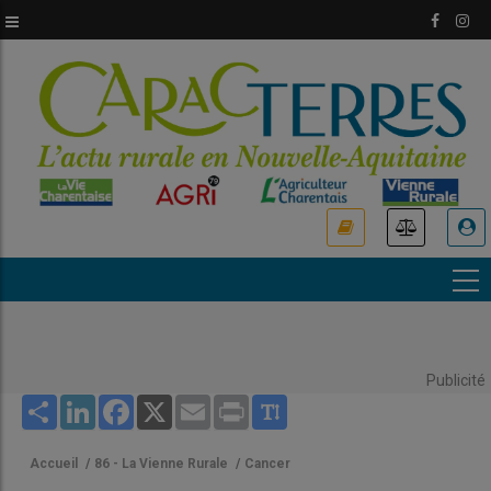
Aller
au
contenu
principal
USER
ACCOUNT
MENU
Publicité
Share
LinkedIn
Facebook
X
Email
Print
Accueil
/
86 - La Vienne Rurale
/
Cancer