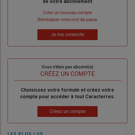
de votre abonnement
Lien
Créer un nouveau compte
"Créer
Lien
Réinitialiser votre mot de passe
un
"Réinitialiser
Lien
nouveau
votre
Je me connecte
"Je
compte"
mot
me
de
connecte"
passe"
Sous-
Vous n'êtes pas abonné(e)
titre
TITRE
CRÉEZ UN COMPTE
Body
Choisissez votre formule et créez votre
compte pour accéder à tout Caracterres.
Lien
Créez un compte
LES PLUS LUS