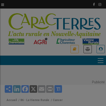
Aller
au
contenu
principal
USER
ACCOUNT
MENU
Publicité
Share
LinkedIn
Facebook
X
Email
Print
Accueil
/
86 - La Vienne Rurale
/
Cancer