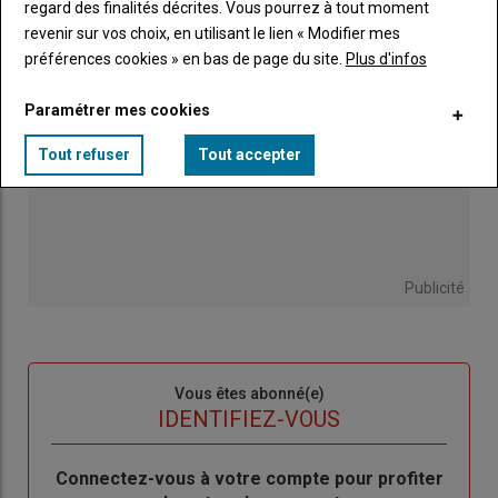
regard des finalités décrites. Vous pourrez à tout moment
revenir sur vos choix, en utilisant le lien « Modifier mes
préférences cookies » en bas de page du site.
Plus d'infos
Paramétrer mes cookies
Tout refuser
Tout accepter
Publicité
Sous-
Vous êtes abonné(e)
titre
TITRE
IDENTIFIEZ-VOUS
Body
Connectez-vous à votre compte pour profiter