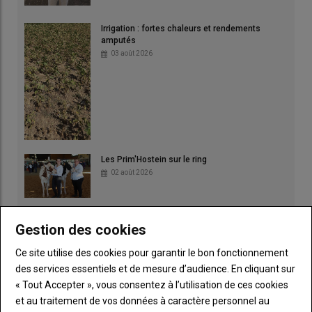
Irrigation : fortes chaleurs et rendements
amputés
03 août 2026
Les Prim'Hostein sur le ring
02 août 2026
Pâturage et ACS pour protéger l'eau
Gestion des cookies
01 août 2026
Ce site utilise des cookies pour garantir le bon fonctionnement
des services essentiels et de mesure d’audience. En cliquant sur
« Tout Accepter », vous consentez à l’utilisation de ces cookies
et au traitement de vos données à caractère personnel au