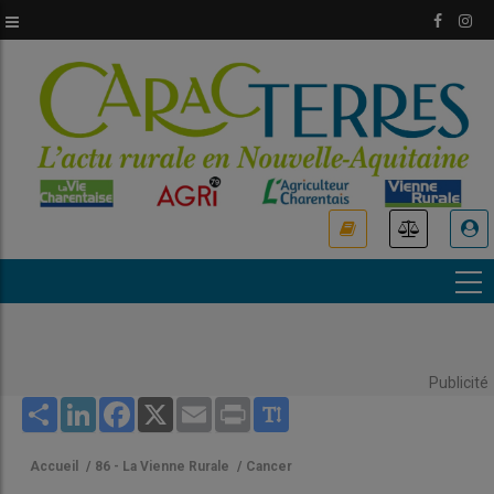
Aller
au
contenu
principal
USER
ACCOUNT
MENU
Publicité
Share
LinkedIn
Facebook
X
Email
Print
Accueil
/
86 - La Vienne Rurale
/
Cancer