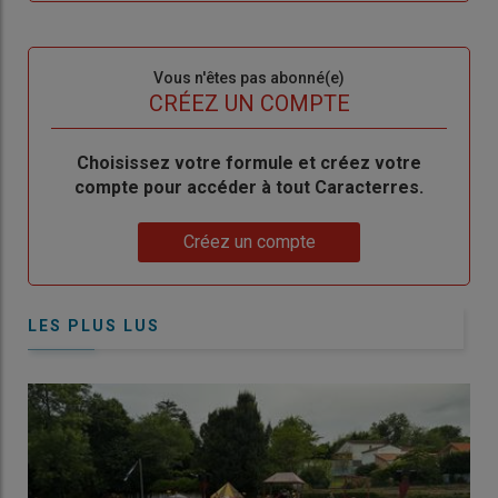
me
de
connecte"
passe"
Sous-
Vous n'êtes pas abonné(e)
titre
TITRE
CRÉEZ UN COMPTE
Body
Choisissez votre formule et créez votre
compte pour accéder à tout Caracterres.
Lien
Créez un compte
LES PLUS LUS