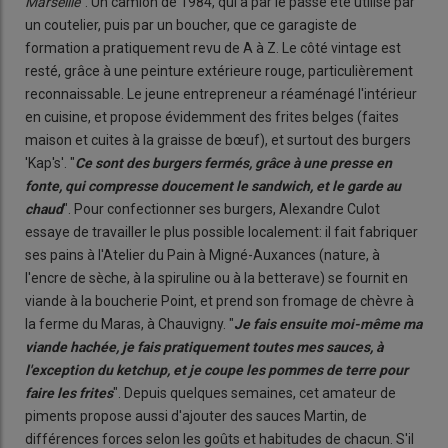
Marseille
". Un camion de 1984, qui a par le passé été utilisé par
un coutelier, puis par un boucher, que ce garagiste de
formation a pratiquement revu de A à Z. Le côté vintage est
resté, grâce à une peinture extérieure rouge, particulièrement
reconnaissable. Le jeune entrepreneur a réaménagé l'intérieur
en cuisine, et propose évidemment des frites belges (faites
maison et cuites à la graisse de bœuf), et surtout des burgers
'Kap's'. "
Ce sont des burgers fermés, grâce à une presse en
fonte, qui compresse doucement le sandwich, et le garde au
chaud
". Pour confectionner ses burgers, Alexandre Culot
essaye de travailler le plus possible localement: il fait fabriquer
ses pains à l'Atelier du Pain à Migné-Auxances (nature, à
l'encre de sèche, à la spiruline ou à la betterave) se fournit en
viande à la boucherie Point, et prend son fromage de chèvre à
la ferme du Maras, à Chauvigny. "
Je fais ensuite moi-même ma
viande hachée, je fais pratiquement toutes mes sauces, à
l'exception du ketchup, et je coupe les pommes de terre pour
faire les frites
". Depuis quelques semaines, cet amateur de
piments propose aussi d'ajouter des sauces Martin, de
différences forces selon les goûts et habitudes de chacun. S'il