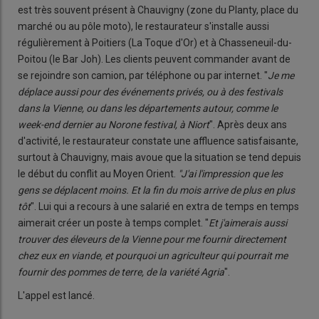
est très souvent présent à Chauvigny (zone du Planty, place du
marché ou au pôle moto), le restaurateur s'installe aussi
régulièrement à Poitiers (La Toque d'Or) et à Chasseneuil-du-
Poitou (le Bar Joh). Les clients peuvent commander avant de
se rejoindre son camion, par téléphone ou par internet. "
Je me
déplace aussi pour des événements privés, ou à des festivals
dans la Vienne, ou dans les départements autour, comme le
week-end dernier au Norone festival, à Niort
". Après deux ans
d'activité, le restaurateur constate une affluence satisfaisante,
surtout à Chauvigny, mais avoue que la situation se tend depuis
le début du conflit au Moyen Orient.
"J'ai l'impression que les
gens
se déplacent moins. Et la fin du mois arrive de plus en plus
tôt
". Lui qui a recours à une salarié en extra de temps en temps
aimerait créer un poste à temps complet. "
Et j'aimerais aussi
trouver des éleveurs de la Vienne pour me fournir directement
chez eux en viande, et pourquoi un agriculteur qui pourrait me
fournir des pommes de terre, de la variété Agria
".
L'appel est lancé.