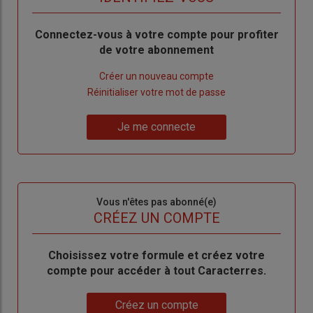
Body
Connectez-vous à votre compte pour profiter
de votre abonnement
Lien
Créer un nouveau compte
"Créer
Lien
Réinitialiser votre mot de passe
un
"Réinitialiser
Lien
nouveau
votre
Je me connecte
"Je
compte"
mot
me
de
connecte"
passe"
Sous-
Vous n'êtes pas abonné(e)
titre
TITRE
CRÉEZ UN COMPTE
Body
Choisissez votre formule et créez votre
compte pour accéder à tout Caracterres.
Lien
Créez un compte