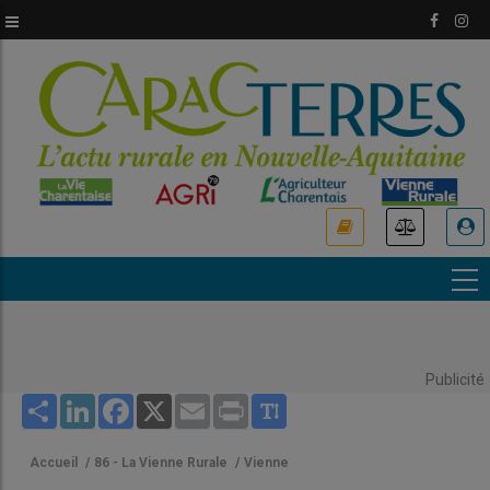
Aller
au
contenu
principal
USER
ACCOUNT
MENU
Publicité
Share
LinkedIn
Facebook
X
Email
Print
Accueil
/
86 - La Vienne Rurale
/
Vienne