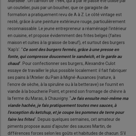
Marseille
". Un camion de 1984, qui a par le passé été utilisé par
un coutelier, puis par un boucher, que ce garagiste de
formation a pratiquement revu de A à Z. Le côté vintage est
resté, grâce à une peinture extérieure rouge, particulièrement
reconnaissable. Le jeune entrepreneur a réaménagé l'intérieur
en cuisine, et propose évidemment des frites belges (faites
maison et cuites à la graisse de bœuf), et surtout des burgers
'Kap's'. "
Ce sont des burgers fermés, grâce à une presse en
fonte, qui compresse doucement le sandwich, et le garde au
chaud
". Pour confectionner ses burgers, Alexandre Culot
essaye de travailler le plus possible localement: il fait fabriquer
ses pains à l'Atelier du Pain à Migné-Auxances (nature, à
l'encre de sèche, à la spiruline ou à la betterave) se fournit en
viande à la boucherie Point, et prend son fromage de chèvre à
la ferme du Maras, à Chauvigny. "
Je fais ensuite moi-même ma
viande hachée, je fais pratiquement toutes mes sauces, à
l'exception du ketchup, et je coupe les pommes de terre pour
faire les frites
". Depuis quelques semaines, cet amateur de
piments propose aussi d'ajouter des sauces Martin, de
différences forces selon les goûts et habitudes de chacun. S'il