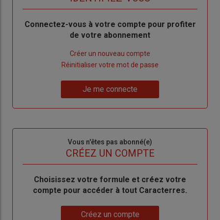
Body
Connectez-vous à votre compte pour profiter
de votre abonnement
Lien
Créer un nouveau compte
"Créer
Lien
Réinitialiser votre mot de passe
un
"Réinitialiser
Lien
nouveau
votre
Je me connecte
"Je
compte"
mot
me
de
connecte"
passe"
Sous-
Vous n'êtes pas abonné(e)
titre
TITRE
CRÉEZ UN COMPTE
Body
Choisissez votre formule et créez votre
compte pour accéder à tout Caracterres.
Lien
Créez un compte