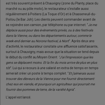
est très souvent présent à Chauvigny (zone du Planty, place du
marché ou au pôle moto), le restaurateur s'installe aussi
régulièrement à Poitiers (La Toque d'Or) et à Chasseneuil-du-
Poitou (le Bar Joh). Les clients peuvent commander avant de
se rejoindre son camion, par téléphone ou par internet. "
Je me
déplace aussi pour des événements privés, ou à des festivals
dans la Vienne, ou dans les départements autour, comme le
week-end dernier au Norone festival, à Niort
". Après deux ans
d'activité, le restaurateur constate une affluence satisfaisante,
surtout à Chauvigny, mais avoue que la situation se tend depuis
le début du conflit au Moyen Orient.
"J'ai l'impression que les
gens
se déplacent moins. Et la fin du mois arrive de plus en plus
tôt
". Lui qui a recours à une salarié en extra de temps en temps
aimerait créer un poste à temps complet. "
Et j'aimerais aussi
trouver des éleveurs de la Vienne pour me fournir directement
chez eux en viande, et pourquoi un agriculteur qui pourrait me
fournir des pommes de terre, de la variété Agria
".
L'appel est lancé.