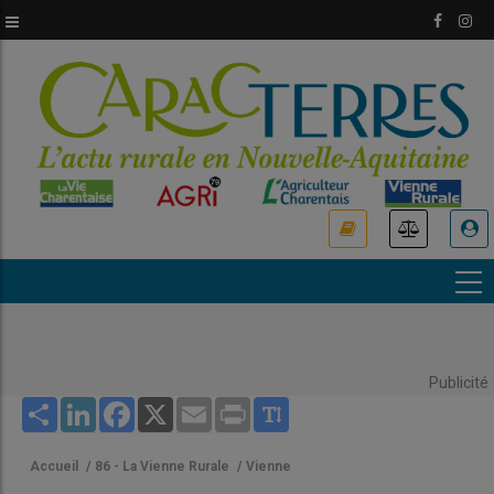
Aller
au
contenu
principal
USER
ACCOUNT
MENU
Publicité
Share
LinkedIn
Facebook
X
Email
Print
Accueil
/
86 - La Vienne Rurale
/
Vienne