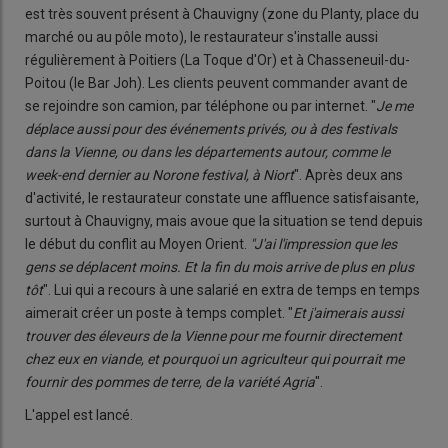
est très souvent présent à Chauvigny (zone du Planty, place du
marché ou au pôle moto), le restaurateur s'installe aussi
régulièrement à Poitiers (La Toque d'Or) et à Chasseneuil-du-
Poitou (le Bar Joh). Les clients peuvent commander avant de
se rejoindre son camion, par téléphone ou par internet. "
Je me
déplace aussi pour des événements privés, ou à des festivals
dans la Vienne, ou dans les départements autour, comme le
week-end dernier au Norone festival, à Niort
". Après deux ans
d'activité, le restaurateur constate une affluence satisfaisante,
surtout à Chauvigny, mais avoue que la situation se tend depuis
le début du conflit au Moyen Orient.
"J'ai l'impression que les
gens
se déplacent moins. Et la fin du mois arrive de plus en plus
tôt
". Lui qui a recours à une salarié en extra de temps en temps
aimerait créer un poste à temps complet. "
Et j'aimerais aussi
trouver des éleveurs de la Vienne pour me fournir directement
chez eux en viande, et pourquoi un agriculteur qui pourrait me
fournir des pommes de terre, de la variété Agria
".
L'appel est lancé.