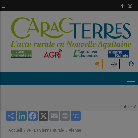
Aller
au
contenu
principal
USER
ACCOUNT
MENU
Publicité
Share
LinkedIn
Facebook
X
Email
Print
Accueil
/
86 - La Vienne Rurale
/
Vienne