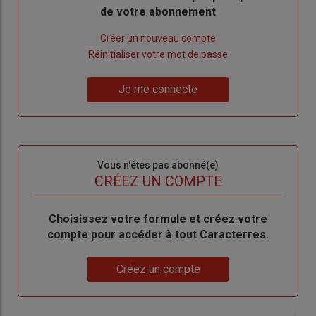
de votre abonnement
Lien
Créer un nouveau compte
"Créer
Lien
Réinitialiser votre mot de passe
un
"Réinitialiser
Lien
nouveau
votre
Je me connecte
"Je
compte"
mot
me
de
connecte"
passe"
Sous-
Vous n'êtes pas abonné(e)
titre
TITRE
CRÉEZ UN COMPTE
Body
Choisissez votre formule et créez votre
compte pour accéder à tout Caracterres.
Lien
Créez un compte