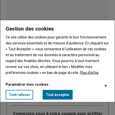
Gestion des cookies
Ce site utilise des cookies pour garantir le bon fonctionnement
des services essentiels et de mesure d’audience. En cliquant sur
« Tout Accepter », vous consentez à l’utilisation de ces cookies
et au traitement de vos données à caractère personnel au
regard des finalités décrites. Vous pourrez à tout moment
revenir sur vos choix, en utilisant le lien « Modifier mes
Publicité
préférences cookies » en bas de page du site.
Plus d'infos
Paramétrer mes cookies
Sous-
Vous êtes abonné(e)
Tout refuser
Tout accepter
titre
TITRE
IDENTIFIEZ-VOUS
Body
Connectez-vous à votre compte pour profiter