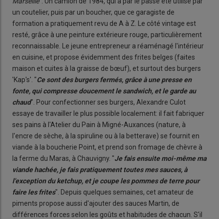
Marseille
". Un camion de 1984, qui a par le passé été utilisé par
un coutelier, puis par un boucher, que ce garagiste de
formation a pratiquement revu de A à Z. Le côté vintage est
resté, grâce à une peinture extérieure rouge, particulièrement
reconnaissable. Le jeune entrepreneur a réaménagé l'intérieur
en cuisine, et propose évidemment des frites belges (faites
maison et cuites à la graisse de bœuf), et surtout des burgers
'Kap's'. "
Ce sont des burgers fermés, grâce à une presse en
fonte, qui compresse doucement le sandwich, et le garde au
chaud
". Pour confectionner ses burgers, Alexandre Culot
essaye de travailler le plus possible localement: il fait fabriquer
ses pains à l'Atelier du Pain à Migné-Auxances (nature, à
l'encre de sèche, à la spiruline ou à la betterave) se fournit en
viande à la boucherie Point, et prend son fromage de chèvre à
la ferme du Maras, à Chauvigny. "
Je fais ensuite moi-même ma
viande hachée, je fais pratiquement toutes mes sauces, à
l'exception du ketchup, et je coupe les pommes de terre pour
faire les frites
". Depuis quelques semaines, cet amateur de
piments propose aussi d'ajouter des sauces Martin, de
différences forces selon les goûts et habitudes de chacun. S'il