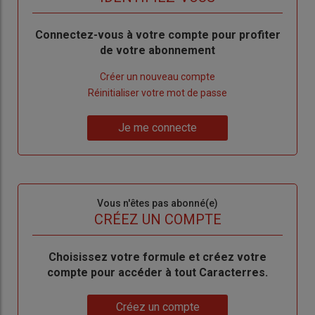
Body
Connectez-vous à votre compte pour profiter
de votre abonnement
Lien
Créer un nouveau compte
"Créer
Lien
Réinitialiser votre mot de passe
un
"Réinitialiser
Lien
nouveau
votre
Je me connecte
"Je
compte"
mot
me
de
connecte"
passe"
Sous-
Vous n'êtes pas abonné(e)
titre
TITRE
CRÉEZ UN COMPTE
Body
Choisissez votre formule et créez votre
compte pour accéder à tout Caracterres.
Lien
Créez un compte