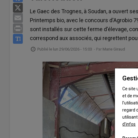
X
Le Gaec des Trognes, à Soudan, a ouvert ses p
Email
Printemps bio, avec le concours d'Agrobio 79
Print
sont installés sur cette ferme d'élevage, c
correspond aux associés, qui regrettent pou
Publié le
lun 29/06/2026 - 15:03
- Par
Marie Giraud
Gesti
Ce site 
et de m
l’utilis
regard d
utilisan
d'infos