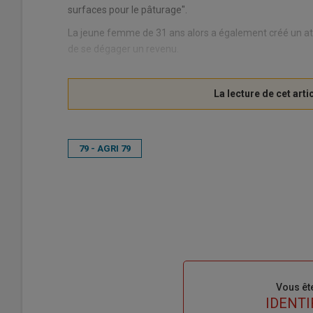
surfaces pour le pâturage".
La jeune femme de 31 ans alors a également créé un ate
de se dégager un revenu.
79 - AGRI 79
Sous-
Vous êt
titre
TITRE
IDENTI