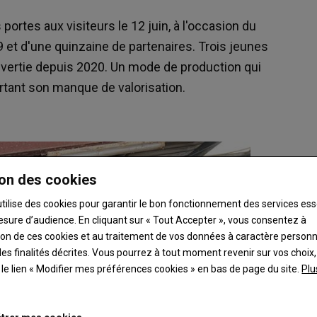
ortes aux visiteurs le 12 juin, à l'occasion du
 et d'une quinzaine de partenaires. Trois jeunes
onvertie depuis 2020. Un mode de production qui
rtant son manque de valorisation.
on des cookies
utilise des cookies pour garantir le bon fonctionnement des services ess
esure d’audience. En cliquant sur « Tout Accepter », vous consentez à
ation de ces cookies et au traitement de vos données à caractère person
es finalités décrites. Vous pourrez à tout moment revenir sur vos choix,
t le lien « Modifier mes préférences cookies » en bas de page du site.
Plu