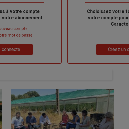
us à votre compte
Body
Choisissez votre f
de votre abonnement
votre compte pour
Caracte
nouveau compte
 votre mot de passe
Lien
 connecte
Créez un 