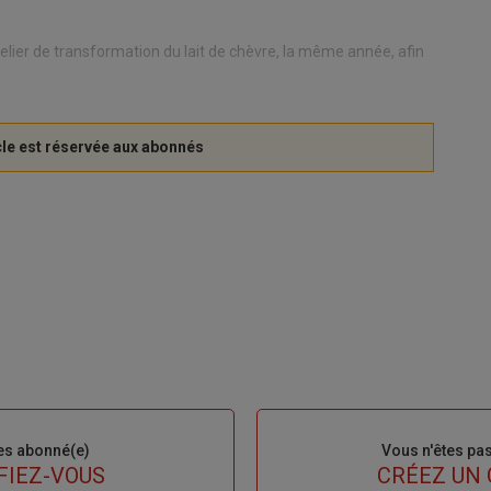
lier de transformation du lait de chèvre, la même année, afin
es abonné(e)
Sous-
Vous n'êtes pa
titre
FIEZ-VOUS
TITRE
CRÉEZ UN