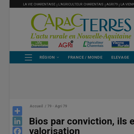
MENU
Aller
LA VIE CHARENTAISE
L'AGRICULTEUR CHARENTAIS
AGRI79
LA VIEN
FILIÈRE
au
contenu
principal
NAVIGATION
RÉGION
FRANCE / MONDE
ELEVAGE
PRINCIPALE
Accueil
/
79 - Agri 79
Share
Bios par conviction, ils
LinkedIn
valorisation
Facebook