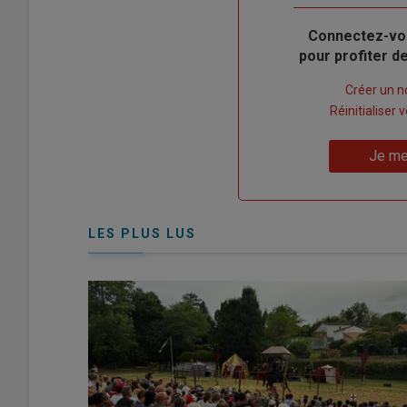
Body
Connectez-vo
pour profiter 
Lien
Créer un 
"Créer
Lien
Réinitialiser
un
"Réinitialiser
Lien
nouveau
votre
Je me
"Je
compte"
mot
me
de
connecte"
passe"
LES PLUS LUS