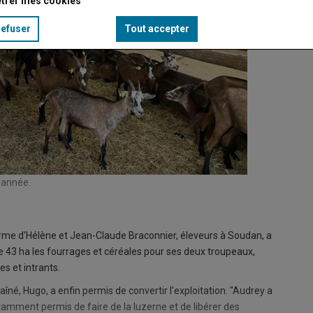
trer mes cookies
refuser
Tout accepter
 année.
 ferme d'Hélène et Jean-Claude Braconnier, éleveurs à Soudan, a
 de 43 ha les fourrages et céréales pour ses deux troupeaux,
s et intrants.
 aîné, Hugo, a enfin permis de convertir l'exploitation. "Audrey a
otamment permis de faire de la luzerne et de libérer des