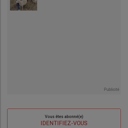
Publicité
Sous-
Vous êtes abonné(e)
titre
TITRE
IDENTIFIEZ-VOUS