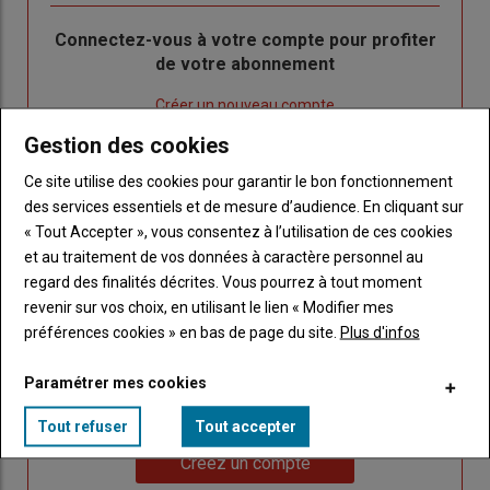
Body
Connectez-vous à votre compte pour profiter
de votre abonnement
Lien
Créer un nouveau compte
"Créer
Lien
Réinitialiser votre mot de passe
Gestion des cookies
un
"Réinitialiser
Lien
nouveau
votre
Ce site utilise des cookies pour garantir le bon fonctionnement
Je me connecte
"Je
compte"
mot
des services essentiels et de mesure d’audience. En cliquant sur
me
de
« Tout Accepter », vous consentez à l’utilisation de ces cookies
connecte"
passe"
et au traitement de vos données à caractère personnel au
regard des finalités décrites. Vous pourrez à tout moment
Sous-
Vous n'êtes pas abonné(e)
revenir sur vos choix, en utilisant le lien « Modifier mes
titre
TITRE
CRÉEZ UN COMPTE
préférences cookies » en bas de page du site.
Plus d'infos
Paramétrer mes cookies
Body
Choisissez votre formule et créez votre
compte pour accéder à tout Caracterres.
Tout refuser
Tout accepter
Lien
Créez un compte