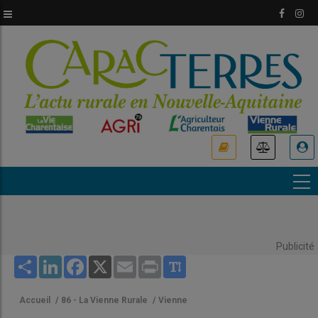
Aller
au
contenu
principal
USER
ACCOUNT
MENU
Publicité
Share
LinkedIn
Facebook
X
Email
Print
Accueil
/
86 - La Vienne Rurale
/
Vienne