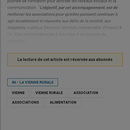
journée de formation pour aborder les réseaux sociaux et la
communication.
"
L'objectif, par cet accompagnement, est de
renforcer les associations pour qu'elles puissent continuer à
agir durablement et répondre aux défis de la société, aux
inégalités
, explique Séverine Lebreton, responsable d'Impact &
Co.
Elles sont nombreuses à faire face à des baisses de
dotations.
86 - LA VIENNE RURALE
VIENNE
VIENNE RURALE
ASSOCIATION
ASSOCIATIONS
ALIMENTATION