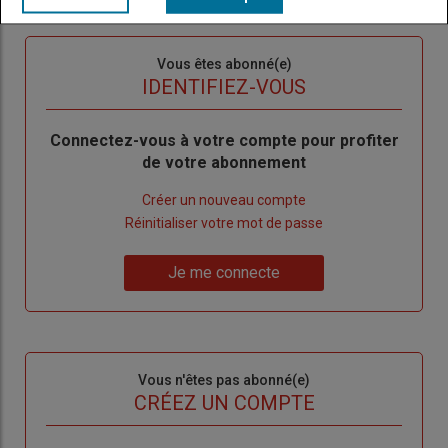
Sous-
Vous êtes abonné(e)
titre
TITRE
IDENTIFIEZ-VOUS
Body
Connectez-vous à votre compte pour profiter
de votre abonnement
Lien
Créer un nouveau compte
"Créer
Lien
Réinitialiser votre mot de passe
un
"Réinitialiser
Lien
nouveau
votre
Je me connecte
"Je
compte"
mot
me
de
connecte"
passe"
Sous-
Vous n'êtes pas abonné(e)
titre
TITRE
CRÉEZ UN COMPTE