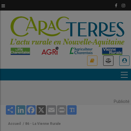
Aller
au
contenu
principal
USER
ACCOUNT
MENU
Publicité
Share
LinkedIn
Facebook
X
Email
Print
Accueil
/
86 - La Vienne Rurale