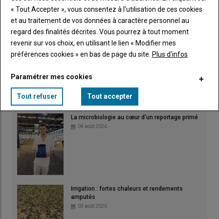
« Tout Accepter », vous consentez à l’utilisation de ces cookies
et au traitement de vos données à caractère personnel au
Un "nouveau cap" pour la FNSEA de la Vienne
regard des finalités décrites. Vous pourrez à tout moment
07 août 2026
revenir sur vos choix, en utilisant le lien « Modifier mes
préférences cookies » en bas de page du site.
Plus d'infos
Paramétrer mes cookies
L'égalité en milieu rural
06 août 2026
Tout refuser
Tout accepter
La microbiologie au cœur d'un reportage primé
04 août 2026
Irrigation : fortes chaleurs et rendements
amputés
03 août 2026