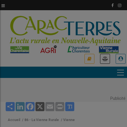
Aller
au
contenu
principal
USER
ACCOUNT
MENU
Publicité
Share
LinkedIn
Facebook
X
Email
Print
Accueil
/
86 - La Vienne Rurale
/
Vienne