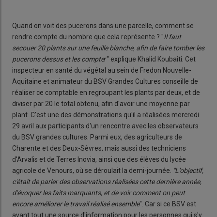
Quand on voit des pucerons dans une parcelle, comment se
rendre compte du nombre que cela représente ? "
Il faut
secouer 20 plants sur une feuille blanche, afin de faire tomber les
pucerons dessus et les compte
r" explique Khalid Koubaiti. Cet
inspecteur en santé du végétal au sein de Fredon Nouvelle-
Aquitaine et animateur du BSV Grandes Cultures conseille de
réaliser ce comptable en regroupant les plants par deux, et de
diviser par 20 le total obtenu, afin d'avoir une moyenne par
plant. C'est une des démonstrations qu'il a réalisées mercredi
29 avril aux participants d'un rencontre avec les observateurs
du BSV grandes cultures. Parmi eux, des agriculteurs de
Charente et des Deux-Sèvres, mais aussi des techniciens
d'Arvalis et de Terres Inovia, ainsi que des élèves du lycée
agricole de Venours, où se déroulait la demi-journée.
"L'objectif,
c'était de parler des observations réalisées cette dernière année,
d'évoquer les faits marquants, et de voir comment on peut
encore améliorer le travail réalisé ensemble
". Car si ce BSV est
avant tout une source d'information pour les personnes qui s'y