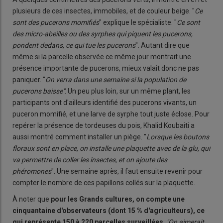
plusieurs de ces insectes, immobiles, et de couleur beige. "
Ce
sont des pucerons momifiés
" explique le spécialiste. "
Ce sont
des micro-abeilles ou des syrphes qui piquent les pucerons,
pondent dedans, ce qui tue les pucerons
". Autant dire que
même si la parcelle observée ce même jour montrait une
présence importante de pucerons, mieux valait donc ne pas
paniquer. "
On verra dans une semaine si la population de
pucerons baisse"
. Un peu plus loin, sur un même plant, les
participants ont d'ailleurs identifié des pucerons vivants, un
puceron momifié, et une larve de syrphe tout juste éclose. Pour
repérer la présence de tordeuses du pois, Khalid Koubaiti a
aussi montré comment installer un piège. "
Lorsque les boutons
floraux sont en place, on installe une plaquette avec de la glu, qui
va permettre de coller les insectes, et on ajoute des
phéromones
". Une semaine après, il faut ensuite revenir pour
compter le nombre de ces papillons collés sur la plaquette.
À noter que
pour les Grands cultures, on compte une
cinquantaine d'observateurs (dont 15
% d'agriculteurs), ce
qui représente 150 à 220 parcelles surveillées
.
"On aimerait