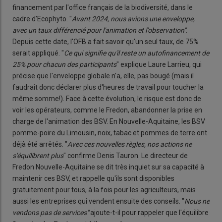
financement par l'office français de la biodiversité, dans le
cadre d'Ecophyto. "
Avant 2024, nous avions une enveloppe,
avec un taux différencié pour l'animation et l'observation"
.
Depuis cette date, l'OFB a fait savoir qu'un seul taux, de 75%
serait appliqué. "
Ce qui signifie qu'il reste un autofinancement de
25% pour chacun des participants
" explique Laure Larrieu, qui
précise que l'enveloppe globale n'a, elle, pas bougé (mais il
faudrait donc déclarer plus d'heures de travail pour toucher la
même somme!). Face à cette évolution, le risque est donc de
voir les opérateurs, comme le Fredon, abandonner la prise en
charge de l'animation des BSV. En Nouvelle-Aquitaine, les BSV
pomme-poire du Limousin, noix, tabac et pommes de terre ont
déjà été arrêtés. "
Avec ces nouvelles règles, nos actions ne
s'équilibrent plus
" confirme Denis Tauron. Le directeur de
Fredon Nouvelle-Aquitaine se dit très inquiet sur sa capacité à
maintenir ces BSV, et rappelle qu'ils sont disponibles
gratuitement pour tous, à la fois pour les agriculteurs, mais
aussi les entreprises qui vendent ensuite des conseils. "
Nous ne
vendons pas de services"
ajoute-t-il pour rappeler que l'équilibre