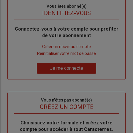
Sous-
Vous êtes abonné(e)
titre
TITRE
IDENTIFIEZ-VOUS
Body
Connectez-vous à votre compte pour profiter
de votre abonnement
Lien
Créer un nouveau compte
"Créer
Lien
Réinitialiser votre mot de passe
un
"Réinitialiser
Lien
nouveau
votre
Je me connecte
"Je
compte"
mot
me
de
connecte"
passe"
Sous-
Vous n'êtes pas abonné(e)
titre
TITRE
CRÉEZ UN COMPTE
Body
Choisissez votre formule et créez votre
compte pour accéder à tout Caracterres.